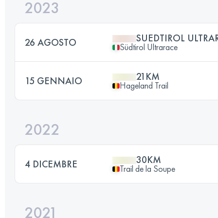
2023
SUEDTIROL ULTRA
26 AGOSTO
Südtirol Ultrarace
21KM
15 GENNAIO
Hageland Trail
2022
30KM
4 DICEMBRE
Trail de la Soupe
2021