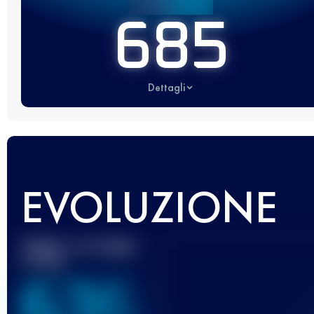
685
Dettagli
EVOLUZIONE
Miglior punteggio
UTMB
636