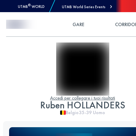
®
UTMB
WORLD
UTMB World Series Events
Skip to Content
GARE
CORRIDO
Accedi per collegare i tuoi risultati
Ruben HOLLANDERS
Belgio
35-39
Uomo