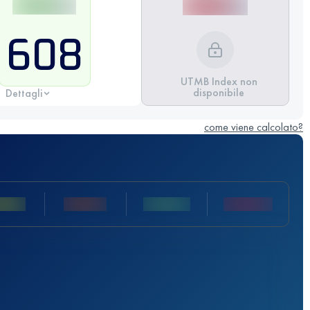
608
UTMB Index non
disponibile
Dettagli
come viene calcolato?