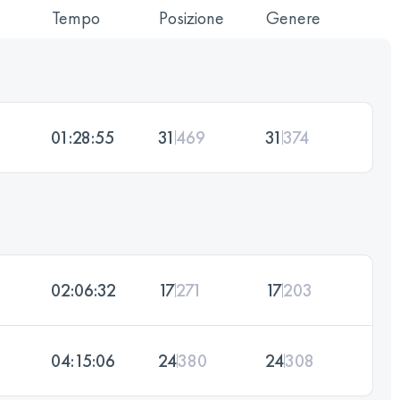
Tempo
Posizione
Genere
01:28:55
31
469
31
374
02:06:32
17
271
17
203
04:15:06
24
380
24
308