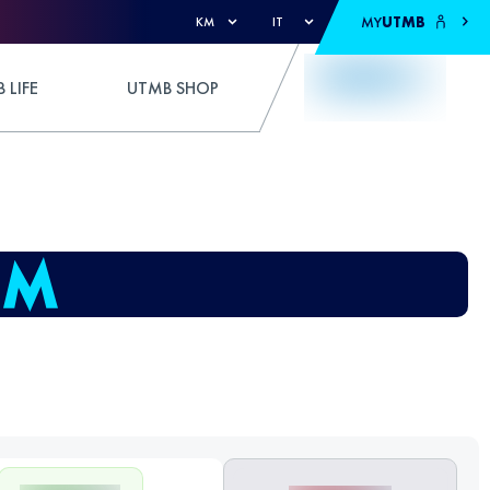
MY
UTMB
KM
IT
 LIFE
UTMB SHOP