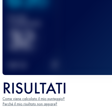
Gara(e)
completata(e)
32
2
TOP
10
RISULTATI
Come viene calcolato il mio punteggio?
Perché il mio risultato non appare?