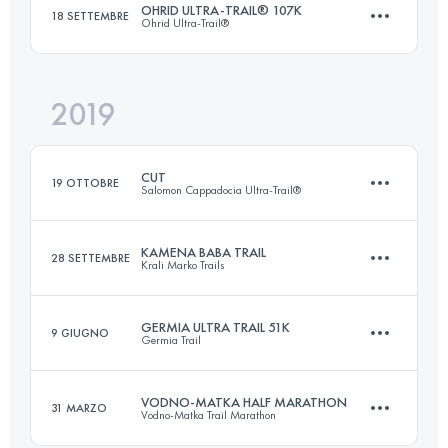
OHRID ULTRA-TRAIL® 107K
18 SETTEMBRE
Ohrid Ultra-Trail®
Accedi per visualizzare l'UTMB Index
2019
107.6 KM
5000 M+
CUT
19 OTTOBRE
Salomon Cappadocia Ultra-Trail®
Accedi per visualizzare l'UTMB Index
KAMENA BABA TRAIL
28 SETTEMBRE
Krali Marko Trails
119.3 KM
3670 M+
GERMIA ULTRA TRAIL 51K
9 GIUGNO
Germia Trail
34.3 KM
1740 M+
Accedi per visualizzare l'UTMB Index
VODNO-MATKA HALF MARATHON
31 MARZO
Vodno-Matka Trail Marathon
51.2 KM
2480 M+