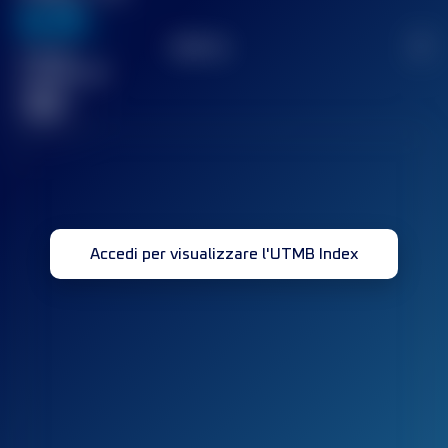
636
TOP
10
2
Gara(e)
completata(e)
32
Accedi per visualizzare l'UTMB Index