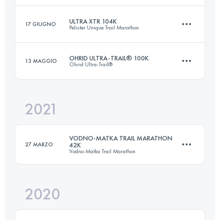
Accedi per visualizzare l'UTMB Index
ULTRA XTR 104K
17 GIUGNO
Pelister Unique Trail Marathon
99.1 KM
5990 M+
OHRID ULTRA-TRAIL® 100K
13 MAGGIO
Ohrid Ultra-Trail®
104 KM
6300 M+
Accedi per visualizzare l'UTMB Index
2021
90.5 KM
2970 M+
Accedi per visualizzare l'UTMB Index
VODNO-MATKA TRAIL MARATHON
27 MARZO
42K
Vodno-Matka Trail Marathon
Accedi per visualizzare l'UTMB Index
2020
42.1 KM
3150 M+