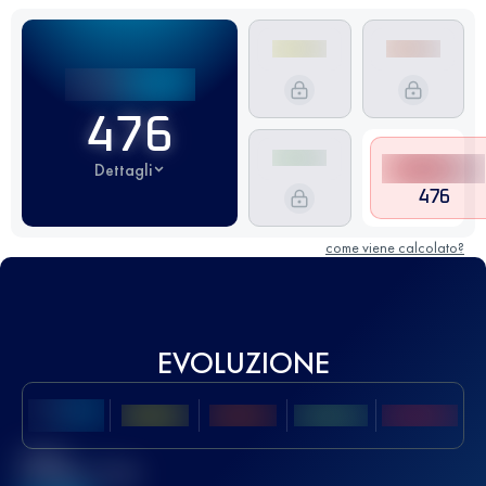
476
Dettagli
476
come viene calcolato?
EVOLUZIONE
Miglior
punteggio UTMB