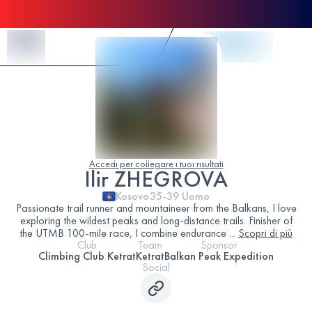
Skip to Content
Accedi per collegare i tuoi risultati
Ilir ZHEGROVA
Kosovo
35-39
Uomo
Passionate trail runner and mountaineer from the Balkans, I love
exploring the wildest peaks and long-distance trails. Finisher of
the UTMB 100-mile race, I combine endurance
...
Scopri di più
Club
Team
Sponsor
Climbing Club Ketrat
Ketrat
Balkan Peak Expedition
Social