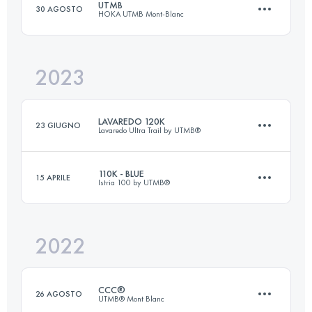
UTMB
30 AGOSTO
HOKA UTMB Mont-Blanc
2023
173.3 KM
9525 M+
LAVAREDO 120K
23 GIUGNO
Lavaredo Ultra Trail by UTMB®
Accedi per visualizzare l'UTMB Index
110K - BLUE
15 APRILE
Istria 100 by UTMB®️
122.2 KM
5810 M+
2022
110 KM
3860 M+
Accedi per visualizzare l'UTMB Index
CCC®
26 AGOSTO
UTMB® Mont Blanc