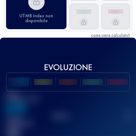
UTMB Index non
disponibile
come viene calcolato?
EVOLUZIONE
Miglior
punteggio UTMB
636
TOP
10
2
Gara(e)
completata(e)
32