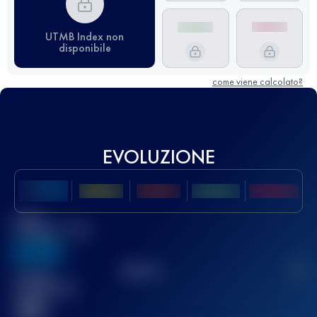
UTMB Index non
disponibile
come viene calcolato?
EVOLUZIONE
Miglior
punteggio UTMB
636
TOP
10
2
Gara(e)
completata(e)
32