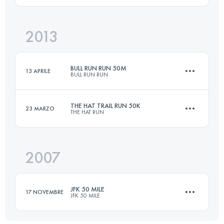
2013
49.9 KM
2190 M+
Accedi per visualizzare l'UTMB Index
BULL RUN RUN 50M
13 APRILE
BULL RUN RUN
Accedi per visualizzare l'UTMB Index
THE HAT TRAIL RUN 50K
23 MARZO
THE HAT RUN
81 KM
1700 M+
2007
50 KM
1550 M+
Accedi per visualizzare l'UTMB Index
JFK 50 MILE
17 NOVEMBRE
JFK 50 MILE
Accedi per visualizzare l'UTMB Index