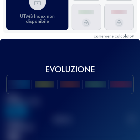
UTMB Index non
disponibile
come viene calcolato?
EVOLUZIONE
Miglior
punteggio UTMB
636
TOP
10
2
Gara(e)
completata(e)
32