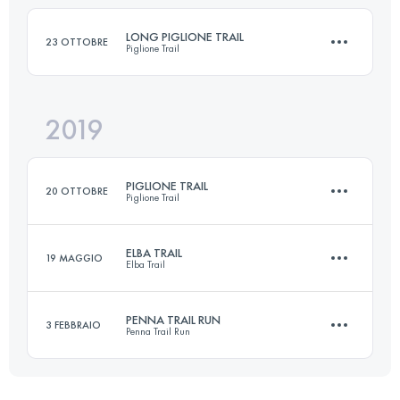
LONG PIGLIONE TRAIL
23 OTTOBRE
Piglione Trail
Accedi per visualizzare l'UTMB Index
2019
35 KM
1900 M+
PIGLIONE TRAIL
20 OTTOBRE
Piglione Trail
Accedi per visualizzare l'UTMB Index
ELBA TRAIL
19 MAGGIO
Elba Trail
31 KM
1700 M+
PENNA TRAIL RUN
3 FEBBRAIO
Penna Trail Run
45.5 KM
3120 M+
Accedi per visualizzare l'UTMB Index