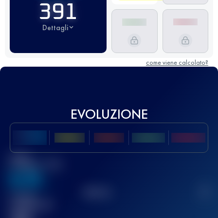
391
Dettagli
come viene calcolato?
EVOLUZIONE
Miglior
punteggio UTMB
636
TOP
10
2
Gara(e)
completata(e)