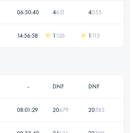
06:50:40
4
651
4
555
14:56:58
1
126
1
115
-
DNF
DNF
08:01:29
20
679
20
583