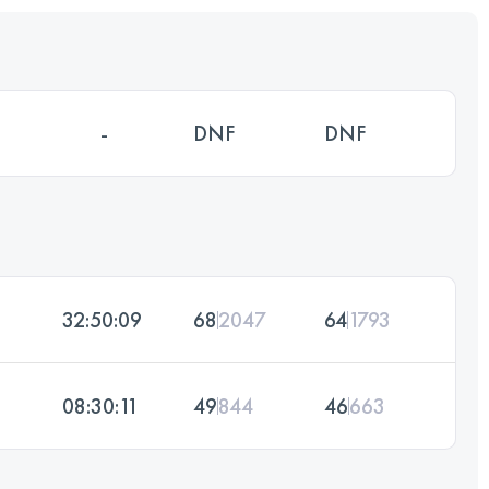
-
DNF
DNF
32:50:09
68
2047
64
1793
08:30:11
49
844
46
663