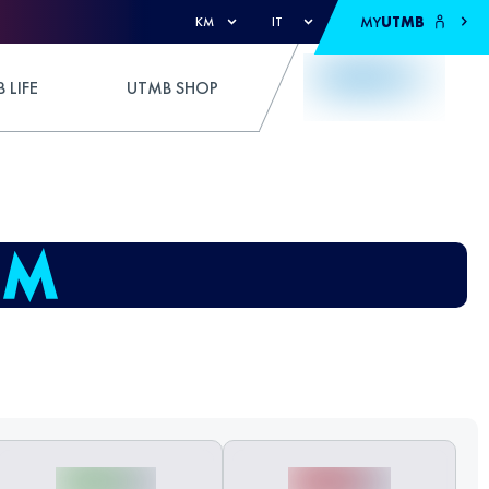
MY
UTMB
KM
IT
 LIFE
UTMB SHOP