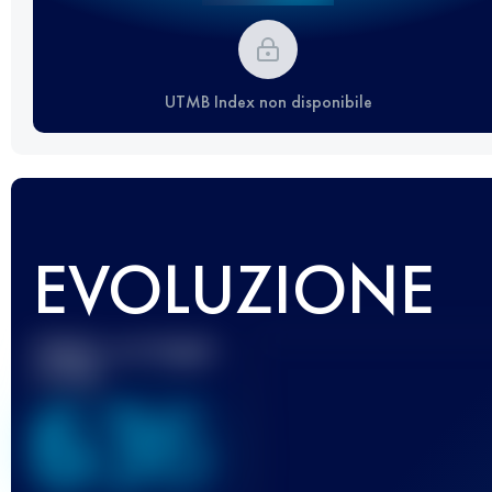
UTMB Index non disponibile
EVOLUZIONE
Miglior punteggio
UTMB
636