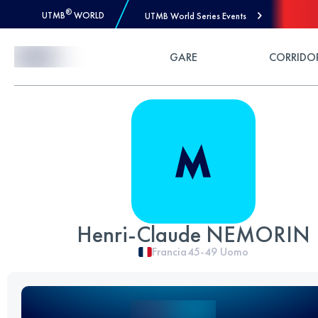
®
UTMB
WORLD
UTMB World Series Events
Skip to Content
GARE
CORRIDO
Henri-Claude NEMORIN
Francia
45-49
Uomo