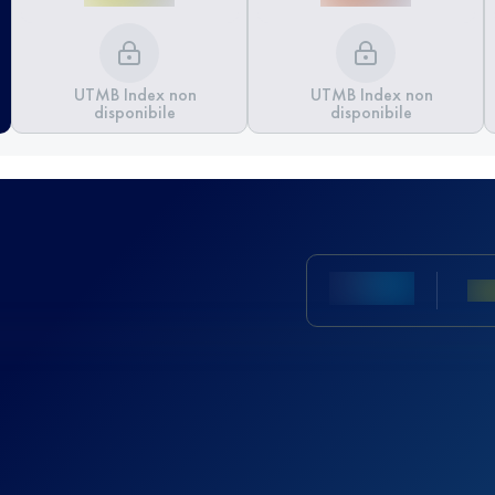
UTMB Index non
UTMB Index non
disponibile
disponibile