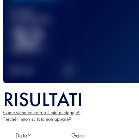
Gara(e)
completata(e)
32
2
TOP
10
RISULTATI
Come viene calcolato il mio punteggio?
Perché il mio risultato non appare?
Data
Gara