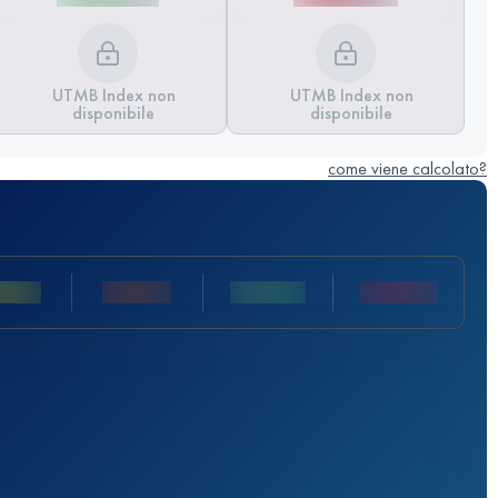
UTMB Index non
UTMB Index non
disponibile
disponibile
come viene calcolato?