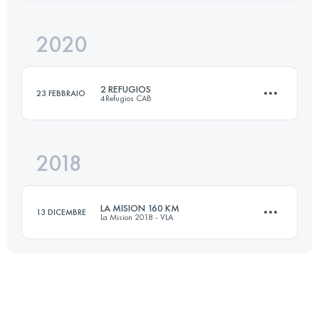
Accedi per visualizzare l'UTMB Index
2020
5 Tappe
200 KM
5000 M+
2 REFUGIOS
23 FEBBRAIO
4Refugios CAB
Accedi per visualizzare l'UTMB Index
2018
30 KM
1730 M+
LA MISION 160 KM
13 DICEMBRE
La Mision 2018 - VLA
Accedi per visualizzare l'UTMB Index
163.3 KM
7240 M+