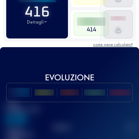
416
Dettagli
414
come viene calcolato?
EVOLUZIONE
Miglior
punteggio UTMB
636
TOP
10
2
Gara(e)
completata(e)