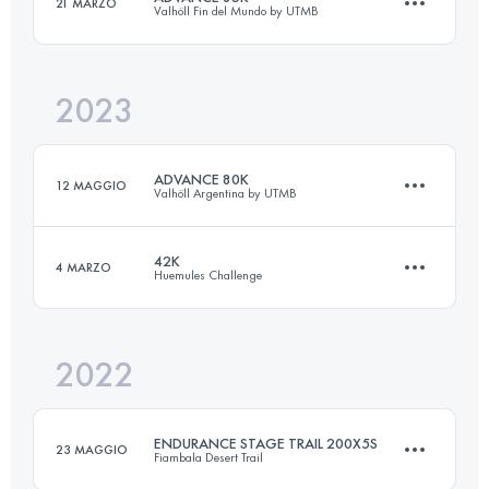
21 MARZO
Valhöll Fin del Mundo by UTMB
26.9 KM
1100 M+
2023
86 KM
3704 M+
Accedi per visualizzare l'UTMB Index
ADVANCE 80K
12 MAGGIO
Valhöll Argentina by UTMB
Accedi per visualizzare l'UTMB Index
42K
4 MARZO
Huemules Challenge
79.3 KM
3000 M+
2022
42 KM
2342 M+
Accedi per visualizzare l'UTMB Index
ENDURANCE STAGE TRAIL 200X5S
23 MAGGIO
Fiambala Desert Trail