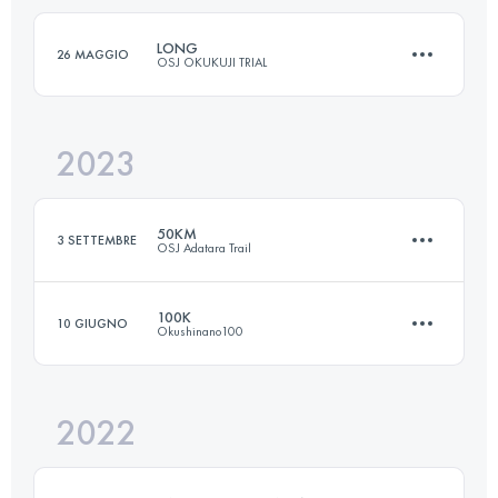
Accedi per visualizzare l'UTMB Index
LONG
26 MAGGIO
OSJ OKUKUJI TRIAL
Accedi per visualizzare l'UTMB Index
2023
61.8 KM
3210 M+
50KM
3 SETTEMBRE
OSJ Adatara Trail
Accedi per visualizzare l'UTMB Index
100K
10 GIUGNO
Okushinano100
49 KM
3740 M+
2022
100.8 KM
4680 M+
Accedi per visualizzare l'UTMB Index