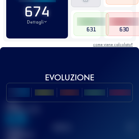
674
Dettagli
631
630
come viene calcolato?
EVOLUZIONE
Miglior
punteggio UTMB
636
TOP
10
2
Gara(e)
completata(e)