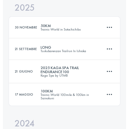
2025
165.3 KM
6461 M+
50KM
30 NOVEMBRE
Trainic-World in Sotochichibu
Accedi per visualizzare l'UTMB Index
LONG
21 SETTEMBRE
Tsukubarenzan Trailrun In Ishioka
54 KM
2930 M+
2025 KAGA SPA TRAIL
21 GIUGNO
ENDURANCE100
Kaga Spa by UTMB
71.6 KM
2508 M+
Accedi per visualizzare l'UTMB Index
100KM
17 MAGGIO
Trainic-World 100mile & 100km in
Sainokuni
99.8 KM
6150 M+
Accedi per visualizzare l'UTMB Index
2024
111 KM
6740 M+