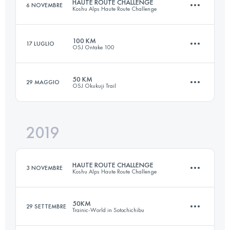
HAUTE ROUTE CHALLENGE
6 NOVEMBRE
Koshu Alps Haute Route Challenge
Accedi per visualizzare l'UTMB Index
100 KM
17 LUGLIO
OSJ Ontake 100
68.8 KM
4130 M+
50 KM
29 MAGGIO
OSJ Okukuji Trail
106.5 KM
2430 M+
Accedi per visualizzare l'UTMB Index
2019
62.8 KM
3740 M+
Accedi per visualizzare l'UTMB Index
HAUTE ROUTE CHALLENGE
3 NOVEMBRE
Koshu Alps Haute Route Challenge
Accedi per visualizzare l'UTMB Index
50KM
29 SETTEMBRE
Trainic-World in Sotochichibu
69.7 KM
4500 M+