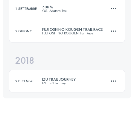
50KM
1 SETTEMBRE
OSJ Adatara Trail
53.1 KM
2950 M+
Accedi per visualizzare l'UTMB Index
FUJI OSHINO KOUGEN TRAIL RACE
2 GIUGNO
FUJI OSHINO KOUGEN Trail Race
50.7 KM
3790 M+
Accedi per visualizzare l'UTMB Index
2018
34.6 KM
1680 M+
Accedi per visualizzare l'UTMB Index
IZU TRAIL JOURNEY
9 DICEMBRE
IZU Trail Journey
Accedi per visualizzare l'UTMB Index
71.2 KM
3190 M+