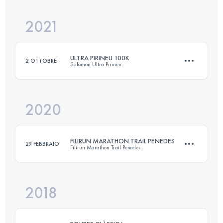
2021
10.5 KM
500 M+
Accedi per visualizzare l'UTMB Index
ULTRA PIRINEU 100K
2 OTTOBRE
Salomon Ultra Pirineu
Accedi per visualizzare l'UTMB Index
2020
100.8 KM
6572 M+
FILIRUN MARATHON TRAIL PENEDES
29 FEBBRAIO
Filirun Marathon Trail Penedes
Accedi per visualizzare l'UTMB Index
2018
46.3 KM
2310 M+