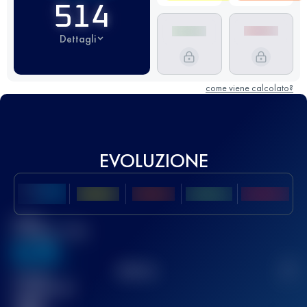
514
Dettagli
come viene calcolato?
EVOLUZIONE
Miglior
punteggio UTMB
636
TOP
10
2
Gara(e)
completata(e)