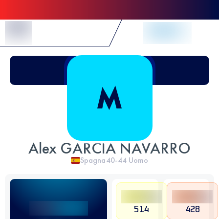
Skip to Content
Alex GARCIA NAVARRO
Spagna
40-44
Uomo
514
428