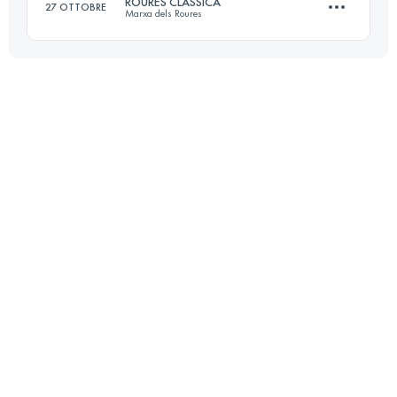
ROURES CLÀSSICA
27 OTTOBRE
Marxa dels Roures
Accedi per visualizzare l'UTMB Index
29.1 KM
2020 M+
Accedi per visualizzare l'UTMB Index