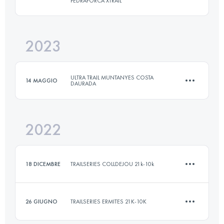
PEDRAFORCA XTRAIL
19 KM
790 M+
2023
42 KM
2600 M+
Accedi per visualizzare l'UTMB Index
ULTRA TRAIL MUNTANYES COSTA
14 MAGGIO
DAURADA
Accedi per visualizzare l'UTMB Index
2022
11 KM
513 M+
18 DICEMBRE
TRAILSERIES COLLDEJOU 21k-10k
Accedi per visualizzare l'UTMB Index
26 GIUGNO
TRAILSERIES ERMITES 21K-10K
9.6 KM
600 M+