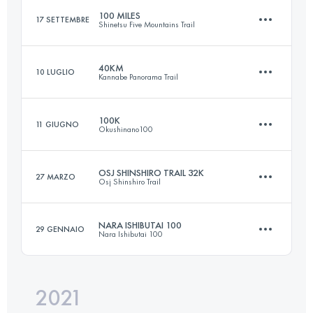
100 MILES
17 SETTEMBRE
Shinetsu Five Mountains Trail
62.6 KM
4241 M+
Accedi per visualizzare l'UTMB Index
40KM
10 LUGLIO
Kannabe Panorama Trail
162.6 KM
7730 M+
Accedi per visualizzare l'UTMB Index
100K
11 GIUGNO
Okushinano100
40 KM
2400 M+
Accedi per visualizzare l'UTMB Index
OSJ SHINSHIRO TRAIL 32K
27 MARZO
Osj Shinshiro Trail
100.8 KM
4680 M+
Accedi per visualizzare l'UTMB Index
NARA ISHIBUTAI 100
29 GENNAIO
Nara Ishibutai 100
31.5 KM
2540 M+
Accedi per visualizzare l'UTMB Index
2021
100 KM
7500 M+