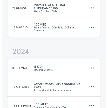
2025 KAGA SPA TRAIL
21 GIUGNO
ENDURANCE100
Kaga Spa by UTMB
138 KM
8017 M+
Accedi per visualizzare l'UTMB Index
100MILE
17 MAGGIO
Trainic-World 100mile & 100km in
Sainokuni
99.8 KM
6150 M+
Accedi per visualizzare l'UTMB Index
2024
161 KM
9550 M+
Accedi per visualizzare l'UTMB Index
ITJ70K
8 DICEMBRE
IZU Trail Journey
Accedi per visualizzare l'UTMB Index
JAPAN MOUNTAIN ENDURANCE
13 OTTOBRE
RACE
Japan Mountain Endurance Race
69.1 KM
3242 M+
100 MILES
14 SETTEMBRE
Shinetsu Five Mountains Trail