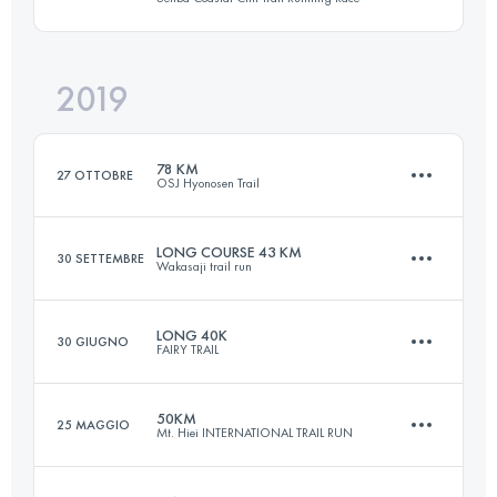
60.6 KM
3080 M+
2019
37.7 KM
2320 M+
Accedi per visualizzare l'UTMB Index
78 KM
27 OTTOBRE
OSJ Hyonosen Trail
Accedi per visualizzare l'UTMB Index
LONG COURSE 43 KM
30 SETTEMBRE
Wakasaji trail run
80.7 KM
3410 M+
LONG 40K
30 GIUGNO
FAIRY TRAIL
40.6 KM
2340 M+
Accedi per visualizzare l'UTMB Index
50KM
25 MAGGIO
Mt. Hiei INTERNATIONAL TRAIL RUN
36.2 KM
2640 M+
Accedi per visualizzare l'UTMB Index