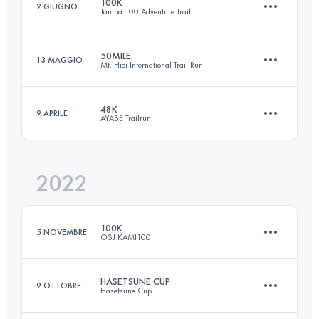
100K
2 GIUGNO
Tamba 100 Adventure Trail
169 KM
10500 M+
Accedi per visualizzare l'UTMB Index
50MILE
13 MAGGIO
Mt. Hiei International Trail Run
103 KM
9600 M+
Accedi per visualizzare l'UTMB Index
48K
9 APRILE
AYABE Trailrun
75.6 KM
6180 M+
Accedi per visualizzare l'UTMB Index
2022
51.4 KM
2410 M+
Accedi per visualizzare l'UTMB Index
100K
5 NOVEMBRE
OSJ KAMI100
Accedi per visualizzare l'UTMB Index
HASETSUNE CUP
9 OTTOBRE
Hasetsune Cup
110.3 KM
6190 M+