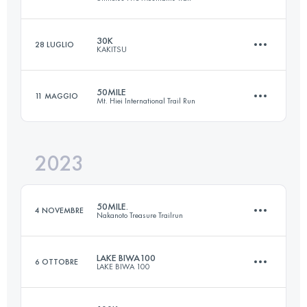
71.5 KM
4800 M+
Accedi per visualizzare l'UTMB Index
30K
28 LUGLIO
KAKITSU
163 KM
6740 M+
Accedi per visualizzare l'UTMB Index
50MILE
11 MAGGIO
Mt. Hiei International Trail Run
31.2 KM
1710 M+
Accedi per visualizzare l'UTMB Index
2023
75.6 KM
6180 M+
Accedi per visualizzare l'UTMB Index
50MILE.
4 NOVEMBRE
Nakanoto Treasure Trailrun
Accedi per visualizzare l'UTMB Index
LAKE BIWA100
6 OTTOBRE
LAKE BIWA 100
76.2 KM
2860 M+