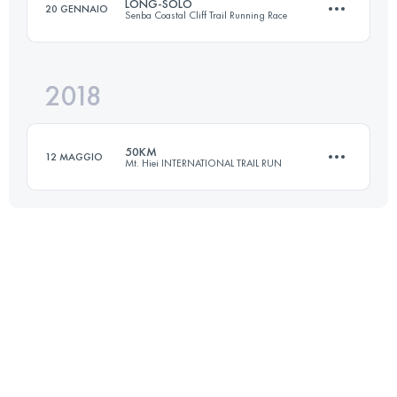
LONG-SOLO
20 GENNAIO
Senba Coastal Cliff Trail Running Race
47.5 KM
3210 M+
Accedi per visualizzare l'UTMB Index
2018
37.6 KM
2310 M+
Accedi per visualizzare l'UTMB Index
50KM
12 MAGGIO
Mt. Hiei INTERNATIONAL TRAIL RUN
Accedi per visualizzare l'UTMB Index
47.4 KM
3190 M+
Accedi per visualizzare l'UTMB Index