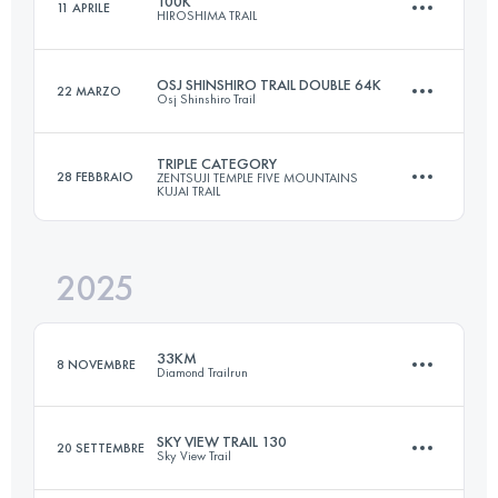
100K
11 APRILE
HIROSHIMA TRAIL
161 KM
9550 M+
OSJ SHINSHIRO TRAIL DOUBLE 64K
22 MARZO
Osj Shinshiro Trail
109.5 KM
6384 M+
Accedi per visualizzare l'UTMB Index
TRIPLE CATEGORY
28 FEBBRAIO
ZENTSUJI TEMPLE FIVE MOUNTAINS
KUJAI TRAIL
62.5 KM
5000 M+
Accedi per visualizzare l'UTMB Index
2025
47.2 KM
3680 M+
Accedi per visualizzare l'UTMB Index
33KM
8 NOVEMBRE
Diamond Trailrun
Accedi per visualizzare l'UTMB Index
SKY VIEW TRAIL 130
20 SETTEMBRE
Sky View Trail
33 KM
2191 M+