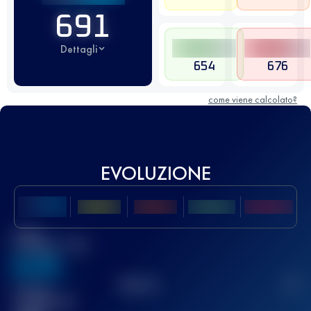
691
Dettagli
654
676
come viene calcolato?
EVOLUZIONE
Miglior
punteggio UTMB
636
TOP
10
2
Gara(e)
completata(e)