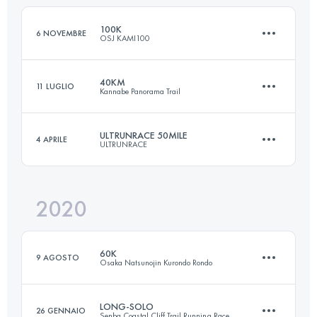
Accedi per visualizzare l'UTMB Index
100K
6 NOVEMBRE
OSJ KAMI100
Accedi per visualizzare l'UTMB Index
40KM
11 LUGLIO
Kannabe Panorama Trail
110.3 KM
6190 M+
ULTRUNRACE 50MILE
4 APRILE
ULTRUNRACE
40 KM
2500 M+
Accedi per visualizzare l'UTMB Index
2020
85.4 KM
3060 M+
Accedi per visualizzare l'UTMB Index
60K
9 AGOSTO
Osaka Natsunojin Kurondo Rondo
Accedi per visualizzare l'UTMB Index
LONG-SOLO
26 GENNAIO
Senba Coastal Cliff Trail Running Race