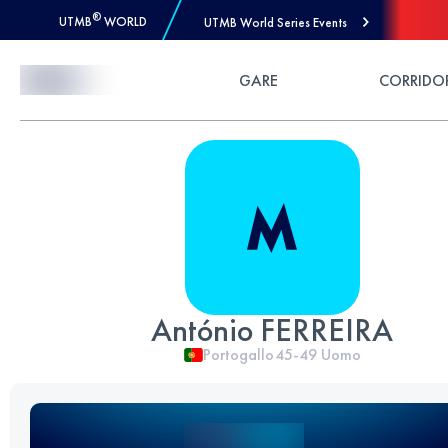
®
UTMB
WORLD
UTMB World Series Events
Skip to Content
GARE
CORRIDO
António FERREIRA
Portogallo
45-49
Uomo