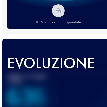
UTMB Index non disponibile
EVOLUZIONE
Miglior punteggio
UTMB
636