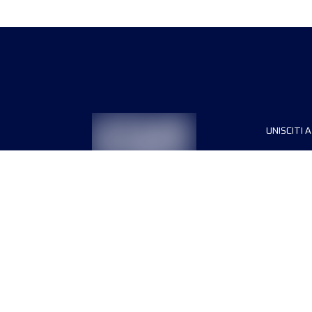
UNISCITI A
Sponsori
Direttori