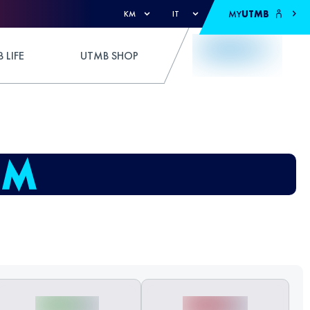
MY
UTMB
KM
IT
 LIFE
UTMB SHOP