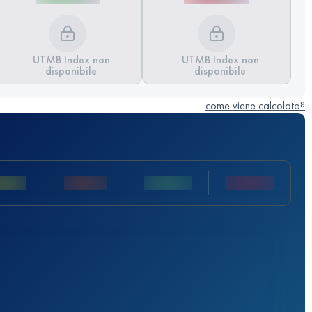
UTMB Index non
UTMB Index non
disponibile
disponibile
come viene calcolato?