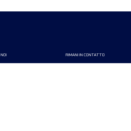
 NOI
RIMANI IN CONTATTO
zzazioni
FAQ
 di corsa
Contattaci
MyUTMB+