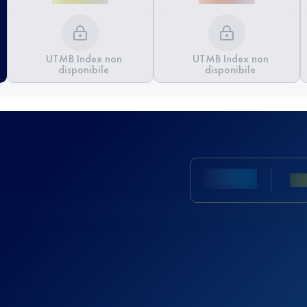
UTMB Index non
UTMB Index non
disponibile
disponibile