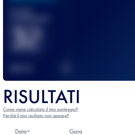
Gara(e)
completata(e)
32
2
TOP
10
RISULTATI
Come viene calcolato il mio punteggio?
Perché il mio risultato non appare?
Data
Gara