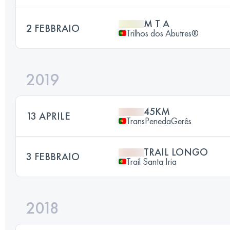
M T A
2 FEBBRAIO
Trilhos dos Abutres®
2019
45KM
13 APRILE
TransPenedaGerês
TRAIL LONGO
3 FEBBRAIO
Trail Santa Iria
2018