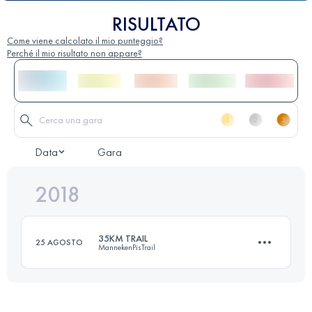
RISULTATO
Come viene calcolato il mio punteggio?
Perché il mio risultato non appare?
Data
Gara
2018
35KM TRAIL
25 AGOSTO
MannekenPisTrail
37 KM
700 M+