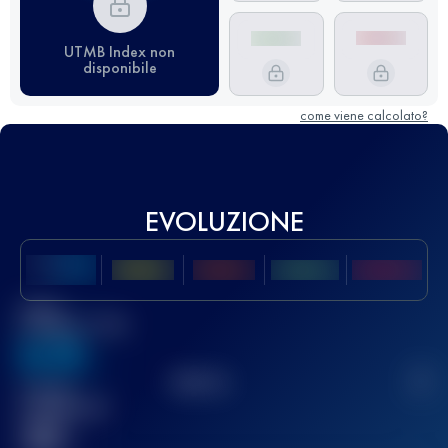
UTMB Index non
disponibile
come viene calcolato?
EVOLUZIONE
Miglior
punteggio UTMB
636
TOP
10
2
Gara(e)
completata(e)
32