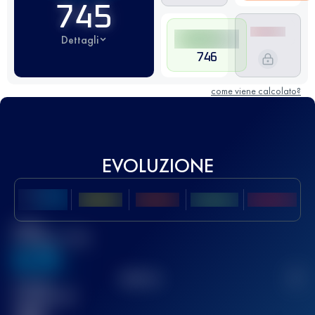
745
Dettagli
746
come viene calcolato?
EVOLUZIONE
Miglior
punteggio UTMB
636
TOP
10
2
Gara(e)
completata(e)