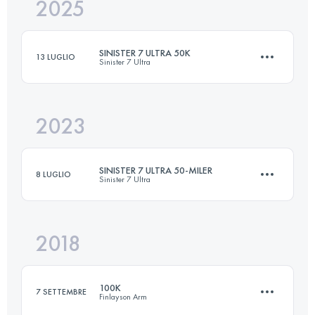
2025
101 KM
1600 M+
SINISTER 7 ULTRA 50K
13 LUGLIO
Sinister 7 Ultra
Accedi per visualizzare l'UTMB Index
2023
50.1 KM
2255 M+
SINISTER 7 ULTRA 50-MILER
8 LUGLIO
Sinister 7 Ultra
Accedi per visualizzare l'UTMB Index
2018
82.9 KM
3502 M+
100K
7 SETTEMBRE
Finlayson Arm