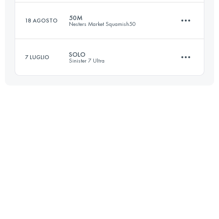
Accedi per visualizzare l'UTMB Index
50M
18 AGOSTO
Nesters Market Squamish50
102.8 KM
5840 M+
SOLO
7 LUGLIO
Sinister 7 Ultra
76.9 KM
2640 M+
Accedi per visualizzare l'UTMB Index
159.9 KM
5720 M+
Accedi per visualizzare l'UTMB Index
Accedi per visualizzare l'UTMB Index