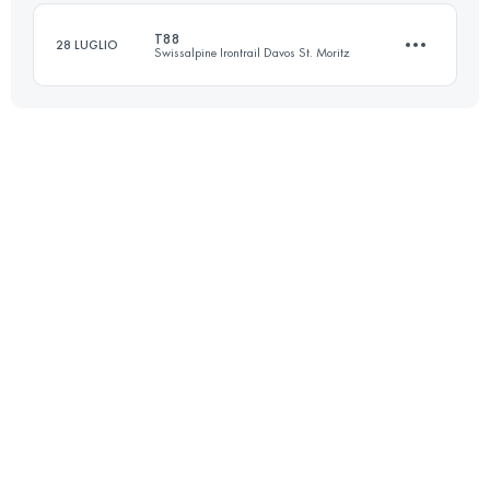
T88
28 LUGLIO
Swissalpine Irontrail Davos St. Moritz
Accedi per visualizzare l'UTMB Index
88.2 KM
4390 M+
Accedi per visualizzare l'UTMB Index