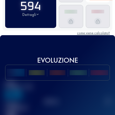
594
Dettagli
come viene calcolato?
EVOLUZIONE
Miglior
punteggio UTMB
636
TOP
10
2
Gara(e)
completata(e)