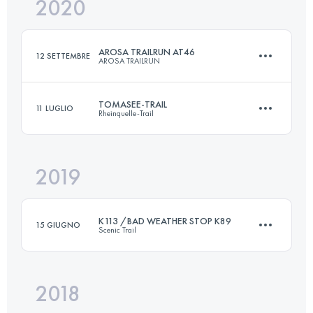
2020
54 KM
3458 M+
AROSA TRAILRUN AT46
12 SETTEMBRE
AROSA TRAILRUN
Accedi per visualizzare l'UTMB Index
TOMASEE-TRAIL
11 LUGLIO
Rheinquelle-Trail
52.9 KM
3391 M+
2019
42.5 KM
3150 M+
Accedi per visualizzare l'UTMB Index
K113 /BAD WEATHER STOP K89
15 GIUGNO
Scenic Trail
Accedi per visualizzare l'UTMB Index
2018
89.5 KM
6200 M+