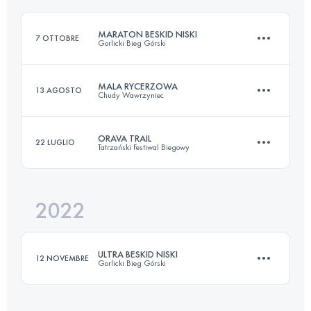
MARATON BESKID NISKI
7 OTTOBRE
Gorlicki Bieg Górski
Accedi per visualizzare l'UTMB Index
MALA RYCERZOWA
13 AGOSTO
Chudy Wawrzyniec
42 KM
2000 M+
ORAVA TRAIL
22 LUGLIO
Tatrzański Festiwal Biegowy
20.8 KM
1150 M+
Accedi per visualizzare l'UTMB Index
2022
37 KM
1500 M+
Accedi per visualizzare l'UTMB Index
ULTRA BESKID NISKI
12 NOVEMBRE
Gorlicki Bieg Górski
Accedi per visualizzare l'UTMB Index