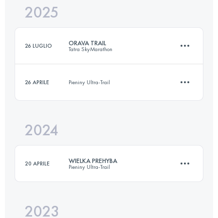
2025
43.5 KM
2060 M+
ORAVA TRAIL
26 LUGLIO
Tatra SkyMarathon
Accedi per visualizzare l'UTMB Index
26 APRILE
Pieniny Ultra-Trail
36 KM
1580 M+
2024
10.6 KM
530 M+
Accedi per visualizzare l'UTMB Index
WIELKA PREHYBA
20 APRILE
Pieniny Ultra-Trail
Accedi per visualizzare l'UTMB Index
2023
43.7 KM
2060 M+