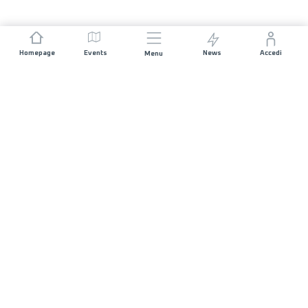
Homepage
Events
News
Accedi
Menu
UNISCITI A NOI
Sponsorizzazioni