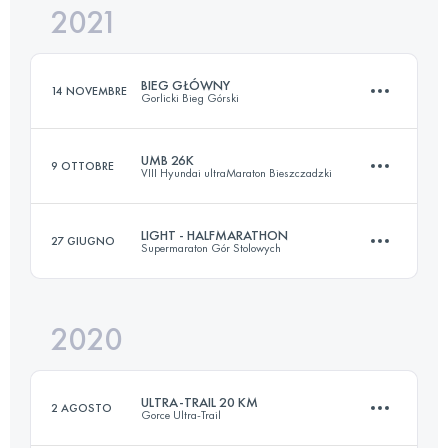
2021
49 KM
2300 M+
BIEG GŁÓWNY
14 NOVEMBRE
Gorlicki Bieg Górski
Accedi per visualizzare l'UTMB Index
UMB 26K
9 OTTOBRE
VIII Hyundai ultraMaraton Bieszczadzki
24 KM
1089 M+
LIGHT - HALFMARATHON
27 GIUGNO
Supermaraton Gór Stolowych
24.7 KM
1120 M+
Accedi per visualizzare l'UTMB Index
2020
21 KM
1003 M+
Accedi per visualizzare l'UTMB Index
ULTRA-TRAIL 20 KM
2 AGOSTO
Gorce Ultra-Trail
Accedi per visualizzare l'UTMB Index