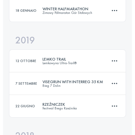
WINTER HALFMARATHON
18 GENNAIO
Zimowy Półmaraton Gór Stołowych
19.7 KM
1020 M+
2019
20.3 KM
920 M+
Accedi per visualizzare l'UTMB Index
LEMKO TRAIL
12 OTTOBRE
Lemkowyna Ultra-Trail®
Accedi per visualizzare l'UTMB Index
VISEGRUN WITH INTERREG 35 KM
7 SETTEMBRE
Bieg 7 Dolin
28.3 KM
750 M+
RZEŹNICZEK
22 GIUGNO
Festiwal Biegu Rzeźnika
35.6 KM
1440 M+
Accedi per visualizzare l'UTMB Index