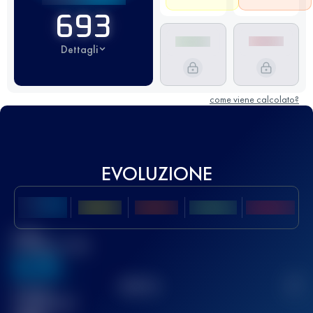
693
Dettagli
come viene calcolato?
EVOLUZIONE
Miglior
punteggio UTMB
636
TOP
10
2
Gara(e)
completata(e)