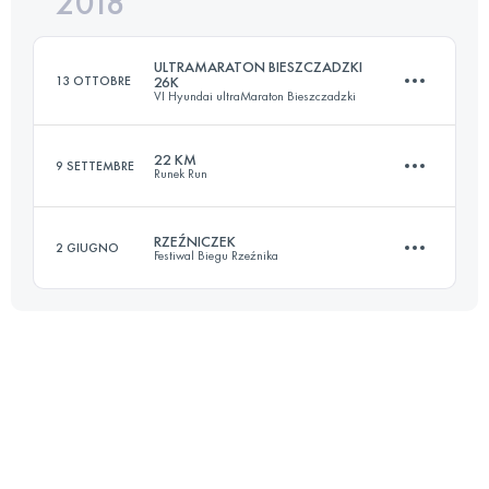
2018
28 KM
1060 M+
Accedi per visualizzare l'UTMB Index
ULTRAMARATON BIESZCZADZKI
13 OTTOBRE
26K
VI Hyundai ultraMaraton Bieszczadzki
Accedi per visualizzare l'UTMB Index
22 KM
9 SETTEMBRE
Runek Run
24.9 KM
1100 M+
RZEŹNICZEK
2 GIUGNO
Festiwal Biegu Rzeźnika
21.9 KM
750 M+
Accedi per visualizzare l'UTMB Index
28.1 KM
1020 M+
Accedi per visualizzare l'UTMB Index
Accedi per visualizzare l'UTMB Index