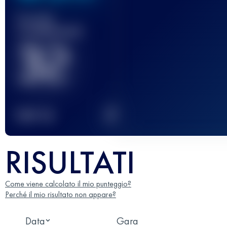
Gara(e)
completata(e)
32
2
TOP
10
RISULTATI
Come viene calcolato il mio punteggio?
Perché il mio risultato non appare?
Data
Gara