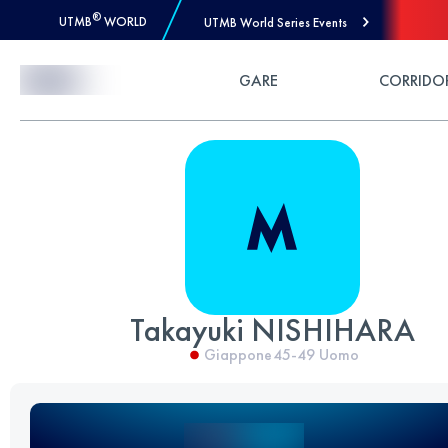
®
UTMB
WORLD
UTMB World Series Events
Skip to Content
GARE
CORRIDO
Takayuki NISHIHARA
Giappone
45-49
Uomo