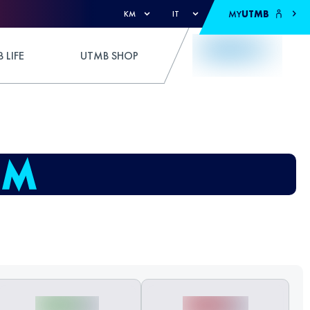
MY
UTMB
KM
IT
 LIFE
UTMB SHOP