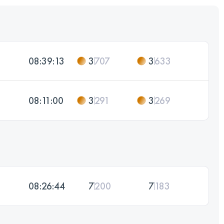
08:39:13
3
707
3
633
08:11:00
3
291
3
269
08:26:44
7
200
7
183