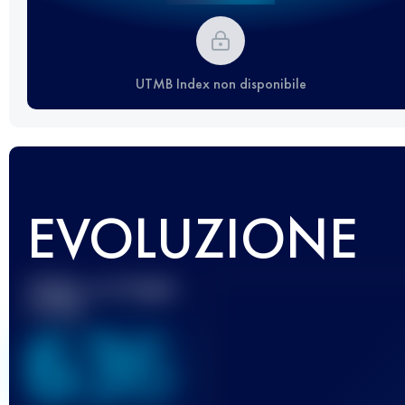
UTMB Index non disponibile
EVOLUZIONE
Miglior punteggio
UTMB
636