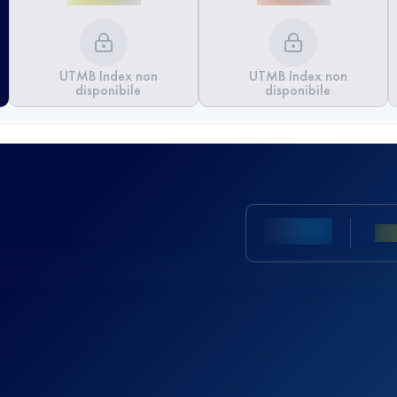
UTMB Index non
UTMB Index non
disponibile
disponibile