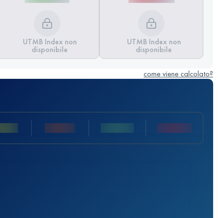
UTMB Index non
UTMB Index non
disponibile
disponibile
come viene calcolato?