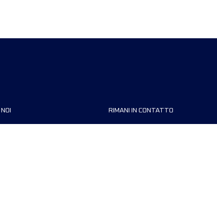
 NOI
RIMANI IN CONTATTO
zzazioni
FAQ
 di corsa
Contattaci
MyUTMB+