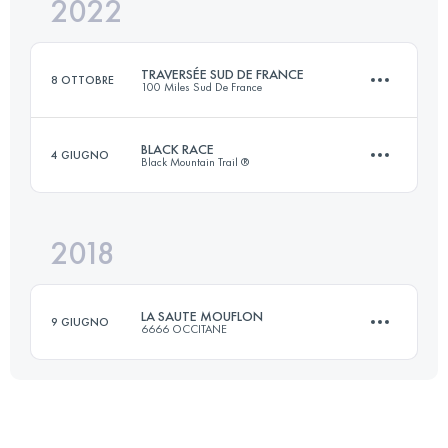
2022
24 KM
1300 M+
TRAVERSÉE SUD DE FRANCE
8 OTTOBRE
100 Miles Sud De France
Accedi per visualizzare l'UTMB Index
BLACK RACE
4 GIUGNO
Black Mountain Trail ®
78.9 KM
3960 M+
2018
33 KM
2100 M+
Accedi per visualizzare l'UTMB Index
LA SAUTE MOUFLON
9 GIUGNO
6666 OCCITANE
Accedi per visualizzare l'UTMB Index
53.3 KM
3240 M+