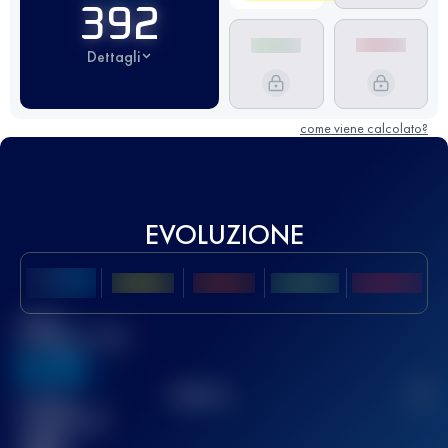
392
Dettagli
come viene calcolato?
EVOLUZIONE
Miglior
punteggio UTMB
636
TOP
10
2
Gara(e)
completata(e)