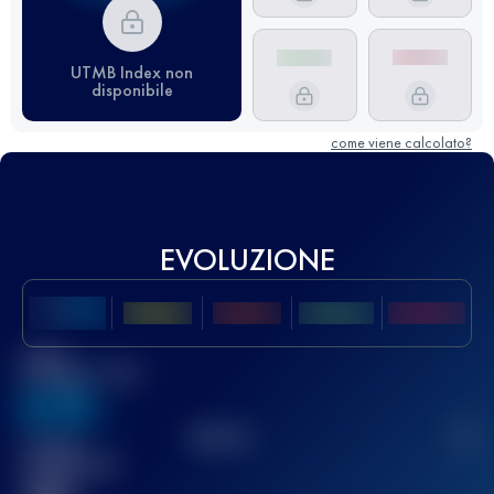
UTMB Index non
disponibile
come viene calcolato?
EVOLUZIONE
Miglior
punteggio UTMB
636
TOP
10
2
Gara(e)
completata(e)