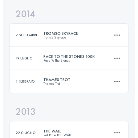
Accedi per visualizzare l'UTMB Index
2014
161 KM
1600 M+
Accedi per visualizzare l'UTMB Index
TROMSO SKYRACE
7 SETTEMBRE
Tromsø Skyrace
Accedi per visualizzare l'UTMB Index
RACE TO THE STONES 100K
19 LUGLIO
Race To The Stones
44 KM
4300 M+
THAMES TROT
1 FEBBRAIO
Thames Trot
101.5 KM
1146 M+
Accedi per visualizzare l'UTMB Index
2013
74 KM
480 M+
Accedi per visualizzare l'UTMB Index
THE WALL
22 GIUGNO
Rat Race THE WALL