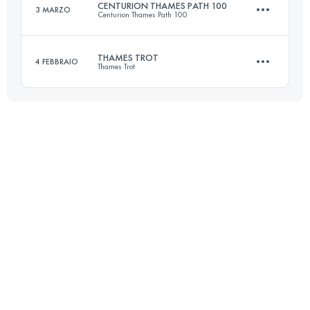
CENTURION THAMES PATH 100
3 MARZO
Centurion Thames Path 100
161 KM
3030 M+
Accedi per visualizzare l'UTMB Index
THAMES TROT
4 FEBBRAIO
Thames Trot
161 KM
1600 M+
Accedi per visualizzare l'UTMB Index
80 KM
480 M+
Accedi per visualizzare l'UTMB Index
Accedi per visualizzare l'UTMB Index