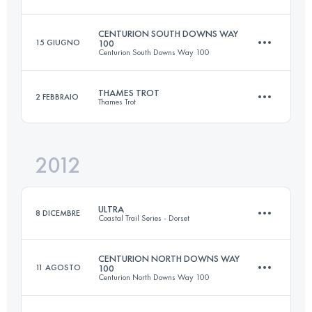
Accedi per visualizzare l'UTMB Index
CENTURION SOUTH DOWNS WAY
15 GIUGNO
100
Centurion South Downs Way 100
111 KM
1300 M+
THAMES TROT
2 FEBBRAIO
Thames Trot
160.4 KM
3442 M+
Accedi per visualizzare l'UTMB Index
2012
67.6 KM
480 M+
Accedi per visualizzare l'UTMB Index
ULTRA
8 DICEMBRE
Coastal Trail Series - Dorset
Accedi per visualizzare l'UTMB Index
CENTURION NORTH DOWNS WAY
11 AGOSTO
100
Centurion North Downs Way 100
54 KM
1967 M+