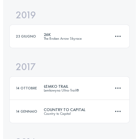
2019
84.9 KM
2150 M+
26K
23 GIUGNO
The Broken Arrow Skyrace
Accedi per visualizzare l'UTMB Index
2017
23.9 KM
1420 M+
ŁEMKO TRAIL
14 OTTOBRE
Lemkowyna Ultra-Trail®
Accedi per visualizzare l'UTMB Index
COUNTRY TO CAPITAL
14 GENNAIO
Country to Capital
28.3 KM
730 M+