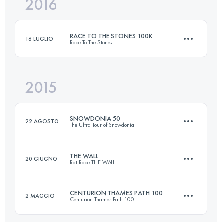
2016
69.1 KM
770 M+
Accedi per visualizzare l'UTMB Index
RACE TO THE STONES 100K
16 LUGLIO
Race To The Stones
Accedi per visualizzare l'UTMB Index
2015
101 KM
1150 M+
SNOWDONIA 50
22 AGOSTO
The Ultra Tour of Snowdonia
Accedi per visualizzare l'UTMB Index
THE WALL
20 GIUGNO
Rat Race THE WALL
94.5 KM
2780 M+
CENTURION THAMES PATH 100
2 MAGGIO
Centurion Thames Path 100
111 KM
1300 M+