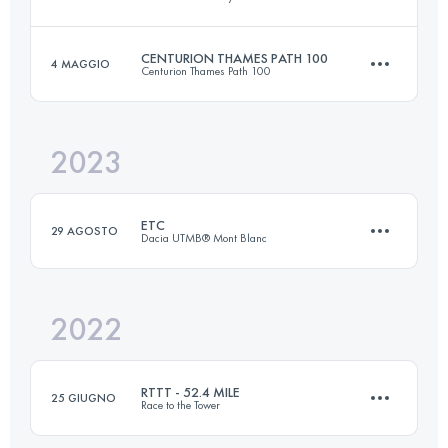
100 KM
1341 M+
CENTURION THAMES PATH 100
4 MAGGIO
Centurion Thames Path 100
110 KM
6250 M+
Accedi per visualizzare l'UTMB Index
2023
161.3 KM
3210 M+
Accedi per visualizzare l'UTMB Index
ETC
29 AGOSTO
Dacia UTMB® Mont Blanc
Accedi per visualizzare l'UTMB Index
2022
15 KM
1200 M+
RTTT - 52.4 MILE
25 GIUGNO
Race to the Tower
Accedi per visualizzare l'UTMB Index