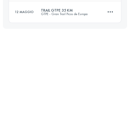
Accedi per visualizzare l'UTMB Index
TRAIL GTPE 35 KM
12 MAGGIO
GTPE - Gran Trail Picos de Europa
37.7 KM
2430 M+
Squadra
35 KM
2200 M+
Accedi per visualizzare l'UTMB Index
Accedi per visualizzare l'UTMB Index