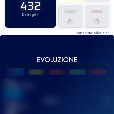
432
Dettagli
come viene calcolato?
EVOLUZIONE
Miglior
punteggio UTMB
636
TOP
10
2
Gara(e)
completata(e)