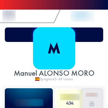
Skip to Content
Manuel ALONSO MORO
Spagna
45-49
Uomo
434