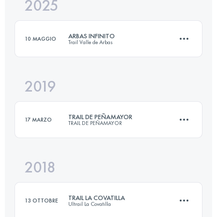
2025
22 KM
1500 M+
ARBAS INFINITO
10 MAGGIO
Trail Valle de Arbas
Accedi per visualizzare l'UTMB Index
2019
24 KM
2000 M+
TRAIL DE PEÑAMAYOR
17 MARZO
TRAIL DE PEÑAMAYOR
Accedi per visualizzare l'UTMB Index
2018
31.2 KM
1720 M+
TRAIL LA COVATILLA
13 OTTOBRE
Ultrail La Covatilla