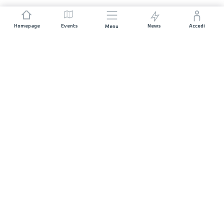
Homepage
Events
News
Accedi
Menu
UNISCITI A NOI
Sponsorizzazioni
Direttori di corsa