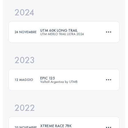
2024
51 KM
2180 M+
UTM 60K LONG TRAIL
24 NOVEMBRE
UTM MERLO TRAIL ULTRA 2024
Accedi per visualizzare l'UTMB Index
2023
60 KM
2600 M+
EPIC 125
12 MAGGIO
Valhöll Argentina by UTMB
Accedi per visualizzare l'UTMB Index
2022
128.2 KM
5400 M+
XTREME RACE 78K
20 NOVEMBRE