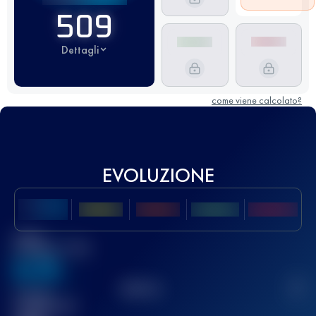
509
Dettagli
come viene calcolato?
EVOLUZIONE
Miglior
punteggio UTMB
636
TOP
10
2
Gara(e)
completata(e)