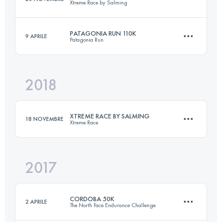
Xtreme Race by Salming
Accedi per visualizzare l'UTMB Index
PATAGONIA RUN 110K
9 APRILE
Patagonia Run
73 KM
3850 M+
2018
111.6 KM
4960 M+
Accedi per visualizzare l'UTMB Index
XTREME RACE BY SALMING
18 NOVEMBRE
Xtreme Race
Accedi per visualizzare l'UTMB Index
2017
60.1 KM
3510 M+
CORDOBA 50K
2 APRILE
The North Face Endurance Challenge
Accedi per visualizzare l'UTMB Index