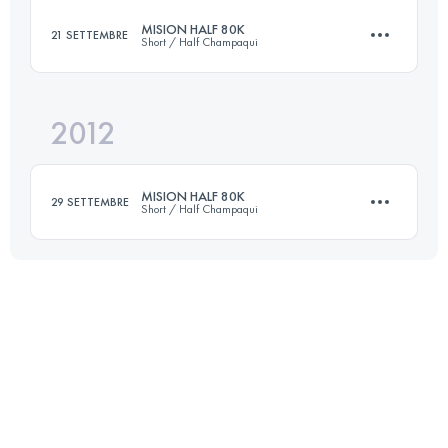
MISION HALF 80K
21 SETTEMBRE
Short / Half Champaqui
80 KM
4344 M+
2012
80 KM
4000 M+
Accedi per visualizzare l'UTMB Index
MISION HALF 80K
29 SETTEMBRE
Short / Half Champaqui
Accedi per visualizzare l'UTMB Index
80 KM
4000 M+
Accedi per visualizzare l'UTMB Index