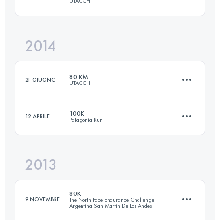
UTACCH
51.4 KM
1610 M+
2014
76.7 KM
2880 M+
Accedi per visualizzare l'UTMB Index
80 KM
21 GIUGNO
UTACCH
Accedi per visualizzare l'UTMB Index
100K
12 APRILE
Patagonia Run
78 KM
3170 M+
2013
104 KM
4654 M+
Accedi per visualizzare l'UTMB Index
80K
9 NOVEMBRE
The North Face Endurance Challenge
Argentina San Martin De Los Andes
Accedi per visualizzare l'UTMB Index