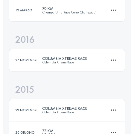
70 KM
12 MARZO
Champa Ultra Race Cerro Champaqui
55.2 KM
1570 M+
2016
70.6 KM
3660 M+
Accedi per visualizzare l'UTMB Index
COLUMBIA XTREME RACE
27 NOVEMBRE
Columbia Xtreme Race
Accedi per visualizzare l'UTMB Index
2015
56.3 KM
2800 M+
COLUMBIA XTREME RACE
29 NOVEMBRE
Columbia Xtreme Race
Accedi per visualizzare l'UTMB Index
75 KM
20 GIUGNO