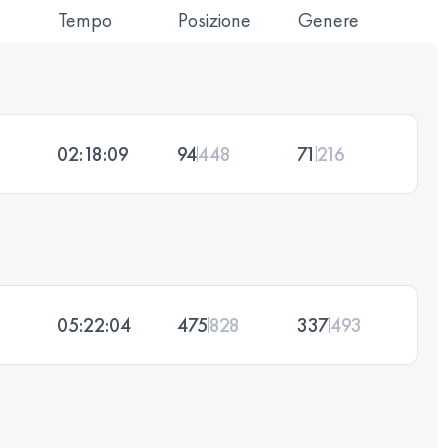
Tempo
Posizione
Genere
02:18:09
94
448
71
216
05:22:04
475
828
337
493