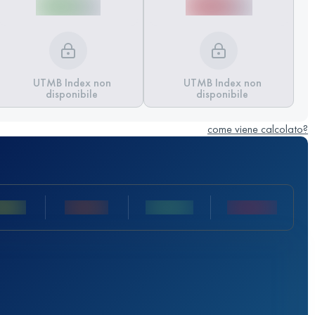
UTMB Index non
UTMB Index non
disponibile
disponibile
come viene calcolato?