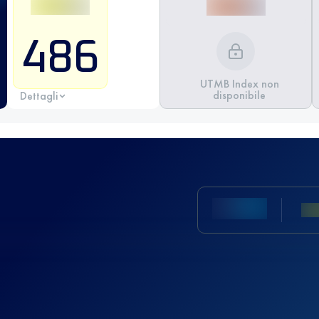
486
UTMB Index non
disponibile
Dettagli