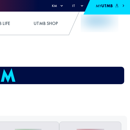
MY
UTMB
KM
IT
 LIFE
UTMB SHOP