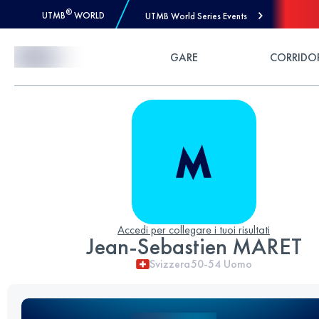
®
UTMB
WORLD
UTMB World Series Events
Skip to Content
GARE
CORRIDO
Accedi per collegare i tuoi risultati
Jean-Sebastien MARET
Svizzera
50-54
Uomo