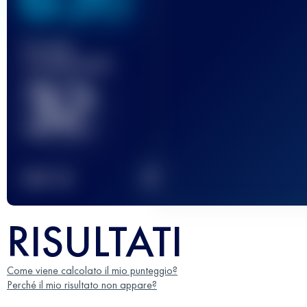
Gara(e)
completata(e)
32
2
TOP
10
RISULTATI
Come viene calcolato il mio punteggio?
Perché il mio risultato non appare?