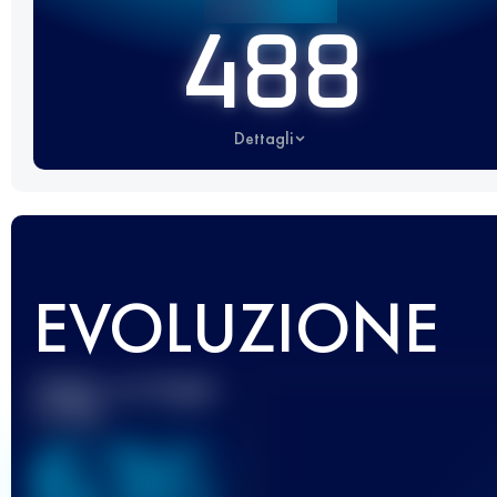
488
Dettagli
EVOLUZIONE
Miglior punteggio
UTMB
636