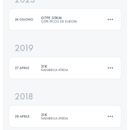
GTPE 35KM
24 GIUGNO
GTPE-PICOS DE EUROPA
Accedi per visualizzare l'UTMB Index
2019
Squadra
35 KM
2090 M+
21K
27 APRILE
NAFARROA XTREM
Accedi per visualizzare l'UTMB Index
2018
22.9 KM
1330 M+
21K
28 APRILE
NAFARROA XTREM
Accedi per visualizzare l'UTMB Index