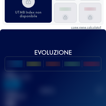
UTMB Index non
disponibile
come viene calcolato?
EVOLUZIONE
Miglior
punteggio UTMB
636
TOP
10
2
Gara(e)
completata(e)
32