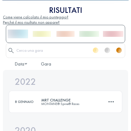
RISULTATI
Come viene calcolato il mio punteggio?
Perché il mio risultato non appare?
Data
Gara
2022
MRT CHALLENGE
8 GENNAIO
MONTANE® Spine® Races
2020
174.1 KM
4790 M+