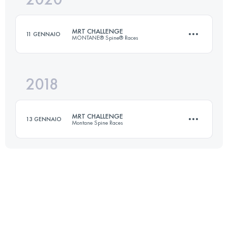
MRT CHALLENGE
11 GENNAIO
MONTANE® Spine® Races
Accedi per visualizzare l'UTMB Index
2018
174.2 KM
4770 M+
MRT CHALLENGE
13 GENNAIO
Montane Spine Races
Accedi per visualizzare l'UTMB Index
174.8 KM
4200 M+
Accedi per visualizzare l'UTMB Index