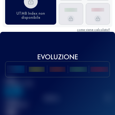
UTMB Index non
disponibile
come viene calcolato?
EVOLUZIONE
Miglior
punteggio UTMB
636
TOP
10
2
Gara(e)
completata(e)
32