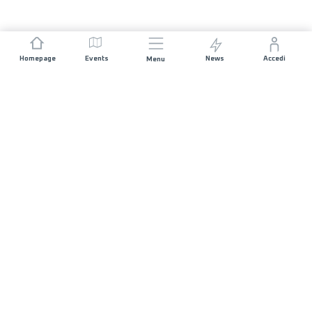
Homepage
Events
News
Accedi
Menu
UNISCITI A NOI
Sponsorizzazioni