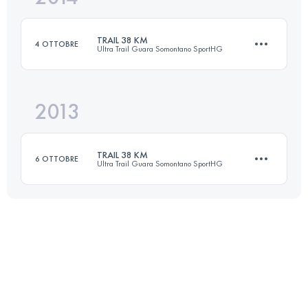
TRAIL 38 KM
4 OTTOBRE
Ultra Trail Guara Somontano SportHG
Accedi per visualizzare l'UTMB Index
2013
37.5 KM
1603 M+
TRAIL 38 KM
6 OTTOBRE
Ultra Trail Guara Somontano SportHG
Accedi per visualizzare l'UTMB Index
36.6 KM
1950 M+
Accedi per visualizzare l'UTMB Index