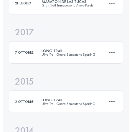
MARATON DE LAS TUCAS
21 LUGLIO
Gran Trail Transgoworld Aneto-Posets
103.8 KM
5380 M+
2017
41.1 KM
2470 M+
Accedi per visualizzare l'UTMB Index
LONG TRAIL
7 OTTOBRE
Ultra Trail Guara Somontano SportHG
Accedi per visualizzare l'UTMB Index
2015
51.4 KM
2930 M+
LONG TRAIL
2 OTTOBRE
Ultra Trail Guara Somontano SportHG
Accedi per visualizzare l'UTMB Index
2014
51.3 KM
2240 M+