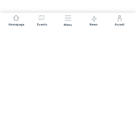
Homepage
Events
News
Accedi
Menu
UNISCITI A NOI
Sponsorizzazioni