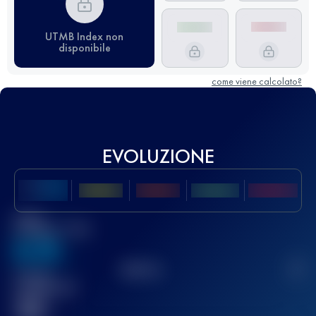
UTMB Index non
disponibile
come viene calcolato?
EVOLUZIONE
Miglior
punteggio UTMB
636
TOP
10
2
Gara(e)
completata(e)
32