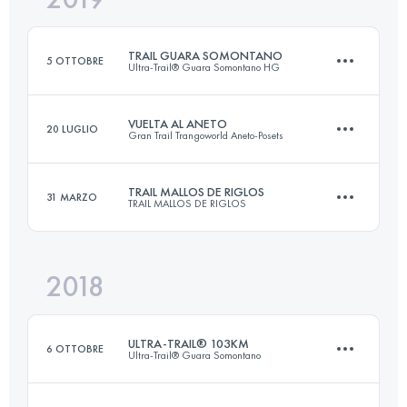
TRAIL GUARA SOMONTANO
5 OTTOBRE
Ultra-Trail® Guara Somontano HG
Accedi per visualizzare l'UTMB Index
VUELTA AL ANETO
20 LUGLIO
Gran Trail Trangoworld Aneto-Posets
37.4 KM
1970 M+
TRAIL MALLOS DE RIGLOS
31 MARZO
TRAIL MALLOS DE RIGLOS
55.6 KM
3590 M+
Accedi per visualizzare l'UTMB Index
2018
34.8 KM
2180 M+
Accedi per visualizzare l'UTMB Index
ULTRA-TRAIL® 103KM
6 OTTOBRE
Ultra-Trail® Guara Somontano
Accedi per visualizzare l'UTMB Index