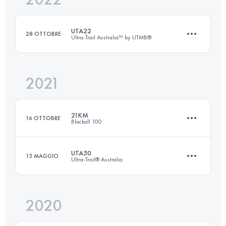
UTA22
28 OTTOBRE
Ultra-Trail Australia™ by UTMB®
Accedi per visualizzare l'UTMB Index
2021
18.2 KM
660 M+
21KM
16 OTTOBRE
Blackall 100
Accedi per visualizzare l'UTMB Index
UTA50
15 MAGGIO
Ultra-Trail® Australia
21.8 KM
830 M+
2020
50.3 KM
2400 M+
Accedi per visualizzare l'UTMB Index