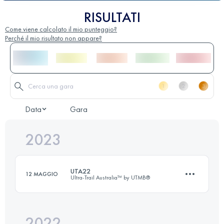
RISULTATI
Come viene calcolato il mio punteggio?
Perché il mio risultato non appare?
Data
Gara
2023
UTA22
12 MAGGIO
Ultra-Trail Australia™ by UTMB®
2022
18.2 KM
660 M+