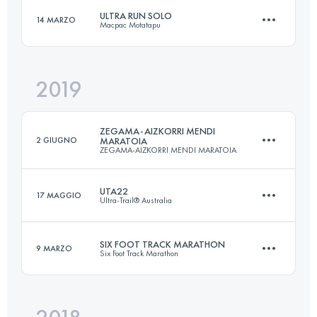
ULTRA RUN SOLO
14 MARZO
Macpac Motatapu
Accedi per visualizzare l'UTMB Index
2019
52.8 KM
3020 M+
ZEGAMA-AIZKORRI MENDI
2 GIUGNO
MARATOIA
ZEGAMA-AIZKORRI MENDI MARATOIA
Accedi per visualizzare l'UTMB Index
UTA22
17 MAGGIO
Ultra-Trail® Australia
42.2 KM
2853 M+
SIX FOOT TRACK MARATHON
9 MARZO
Six Foot Track Marathon
21.6 KM
1100 M+
Accedi per visualizzare l'UTMB Index