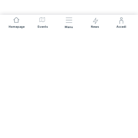
Homepage
Events
News
Accedi
Menu
UNISCITI A NOI
Sponsorizzazioni