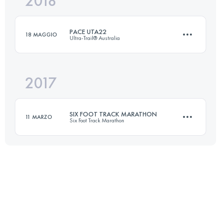
2018
45 KM
1528 M+
Accedi per visualizzare l'UTMB Index
PACE UTA22
18 MAGGIO
Ultra-Trail® Australia
Accedi per visualizzare l'UTMB Index
2017
21.6 KM
1100 M+
SIX FOOT TRACK MARATHON
11 MARZO
Six Foot Track Marathon
Accedi per visualizzare l'UTMB Index
45 KM
1530 M+
Accedi per visualizzare l'UTMB Index