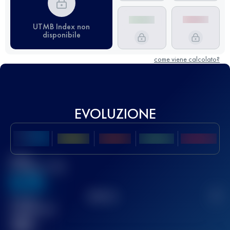
UTMB Index non
disponibile
come viene calcolato?
EVOLUZIONE
Miglior
punteggio UTMB
636
TOP
10
2
Gara(e)
completata(e)
32