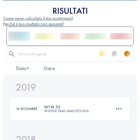
RISULTATI
Come viene calcolato il mio punteggio?
Perché il mio risultato non appare?
Data
Gara
2019
WTM 35
14 DICEMBRE
WINTER TRAIL MAŁOPOLSKA
2018
36.2 KM
1970 M+