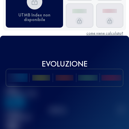
UTMB Index non
disponibile
come viene calcolato?
EVOLUZIONE
Miglior
punteggio UTMB
636
TOP
10
2
Gara(e)
completata(e)
32