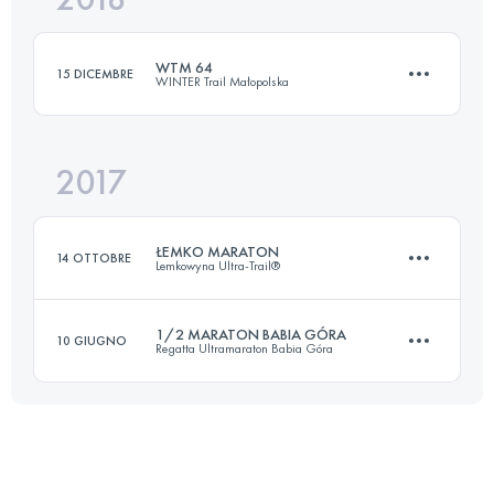
WTM 64
15 DICEMBRE
WINTER Trail Małopolska
Accedi per visualizzare l'UTMB Index
2017
61.3 KM
3900 M+
ŁEMKO MARATON
14 OTTOBRE
Lemkowyna Ultra-Trail®
Accedi per visualizzare l'UTMB Index
1/2 MARATON BABIA GÓRA
10 GIUGNO
Regatta Ultramaraton Babia Góra
46.2 KM
1360 M+
23.8 KM
1360 M+
Accedi per visualizzare l'UTMB Index