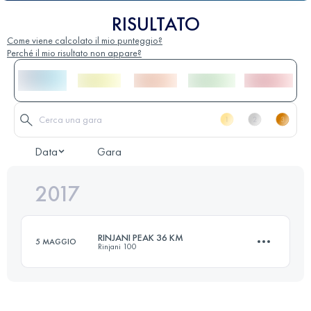
RISULTATO
Come viene calcolato il mio punteggio?
Perché il mio risultato non appare?
Data
Gara
2017
RINJANI PEAK 36 KM
5 MAGGIO
Rinjani 100
35.4 KM
2680 M+