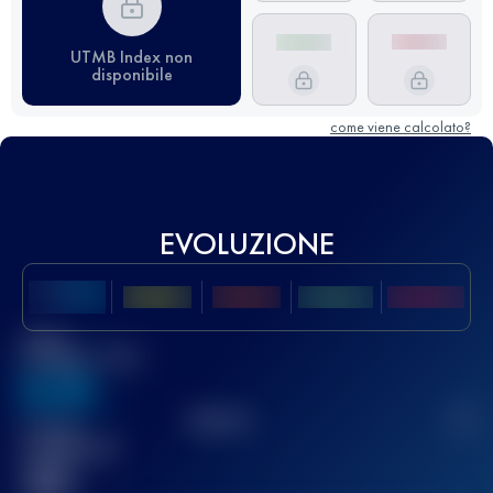
UTMB Index non
disponibile
come viene calcolato?
EVOLUZIONE
Miglior
punteggio UTMB
636
TOP
10
2
Gara(e)
completata(e)
32