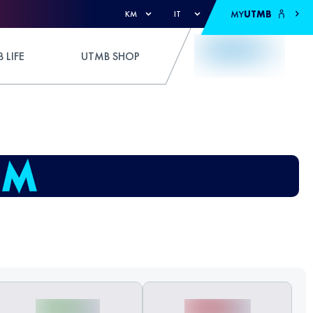
MY
UTMB
KM
IT
 LIFE
UTMB SHOP