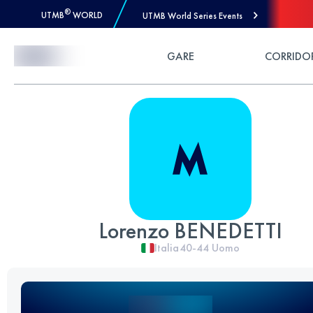
®
UTMB
WORLD
UTMB World Series Events
Skip to Content
GARE
CORRIDO
Lorenzo BENEDETTI
Italia
40-44
Uomo