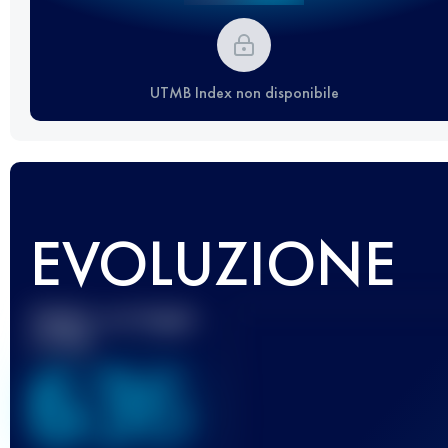
UTMB Index non disponibile
EVOLUZIONE
Miglior punteggio
UTMB
636