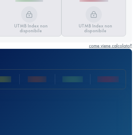
UTMB Index non
UTMB Index non
disponibile
disponibile
come viene calcolato?