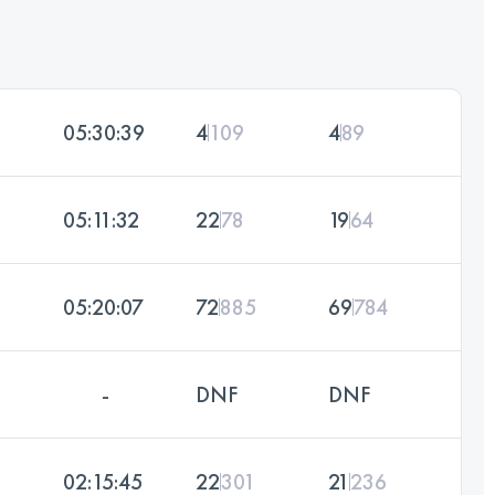
05:30:39
4
109
4
89
05:11:32
22
78
19
64
05:20:07
72
885
69
784
-
DNF
DNF
02:15:45
22
301
21
236