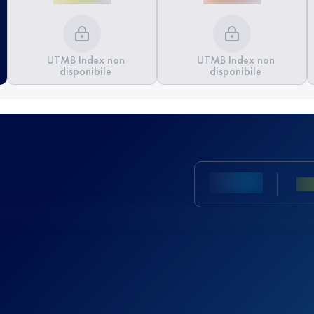
UTMB Index non
UTMB Index non
disponibile
disponibile