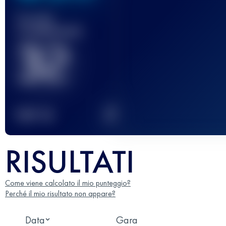
Gara(e)
completata(e)
32
2
TOP
10
RISULTATI
Come viene calcolato il mio punteggio?
Perché il mio risultato non appare?
Data
Gara