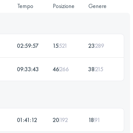
Tempo
Posizione
Genere
02:59:57
15
521
23
289
09:33:43
46
266
38
215
01:41:12
20
192
18
91