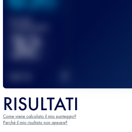
Gara(e)
completata(e)
32
2
TOP
10
RISULTATI
Come viene calcolato il mio punteggio?
Perché il mio risultato non appare?