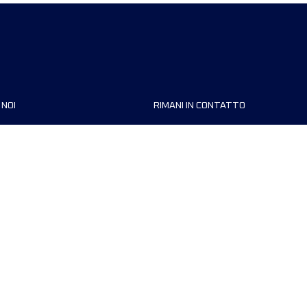
 NOI
RIMANI IN CONTATTO
zzazioni
FAQ
 di corsa
Contattaci
MyUTMB+