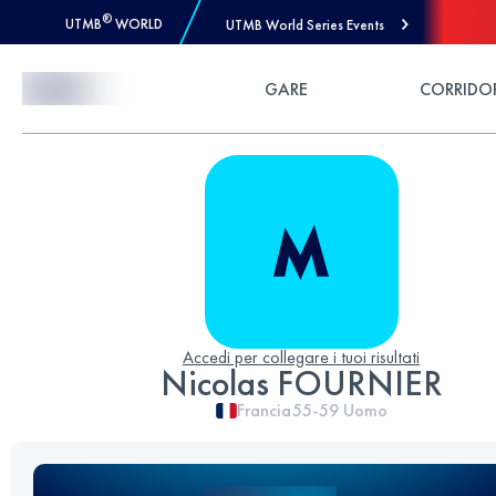
®
UTMB
WORLD
UTMB World Series Events
Skip to Content
GARE
CORRIDO
Accedi per collegare i tuoi risultati
Nicolas FOURNIER
Francia
55-59
Uomo