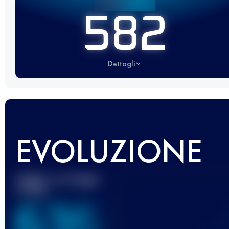
582
Dettagli
EVOLUZIONE
Miglior punteggio
UTMB
636