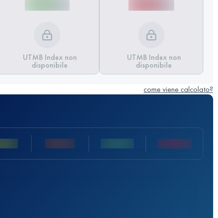
UTMB Index non
UTMB Index non
disponibile
disponibile
come viene calcolato?