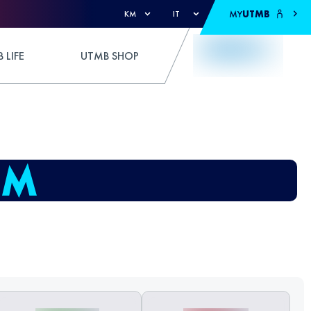
MY
UTMB
KM
IT
 LIFE
UTMB SHOP