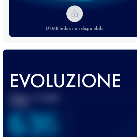
UTMB Index non disponibile
EVOLUZIONE
Miglior punteggio
UTMB
636