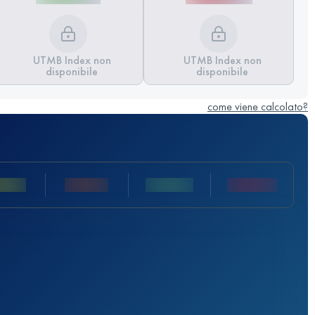
UTMB Index non
UTMB Index non
disponibile
disponibile
come viene calcolato?