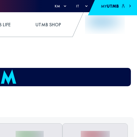
MY
UTMB
KM
IT
 LIFE
UTMB SHOP