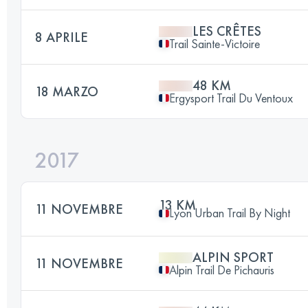
LES CRÊTES
8 APRILE
Trail Sainte-Victoire
48 KM
18 MARZO
Ergysport Trail Du Ventoux
2017
13 KM
11 NOVEMBRE
Lyon Urban Trail By Night
ALPIN SPORT
11 NOVEMBRE
Alpin Trail De Pichauris