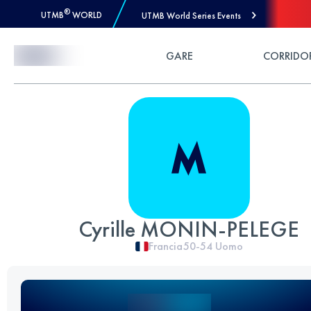
®
UTMB
WORLD
UTMB World Series Events
Skip to Content
GARE
CORRIDO
Cyrille MONIN-PELEGE
Francia
50-54
Uomo