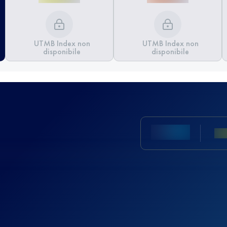
UTMB Index non
UTMB Index non
disponibile
disponibile