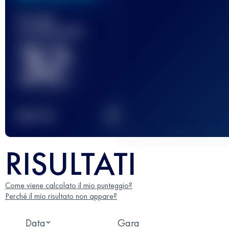
Gara(e)
completata(e)
32
2
TOP
10
RISULTATI
Come viene calcolato il mio punteggio?
Perché il mio risultato non appare?
Data
Gara