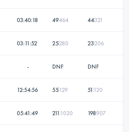
03:40:18
49
464
44
321
03:11:52
25
280
23
206
-
DNF
DNF
12:54:56
55
129
51
120
05:41:49
211
1020
198
907