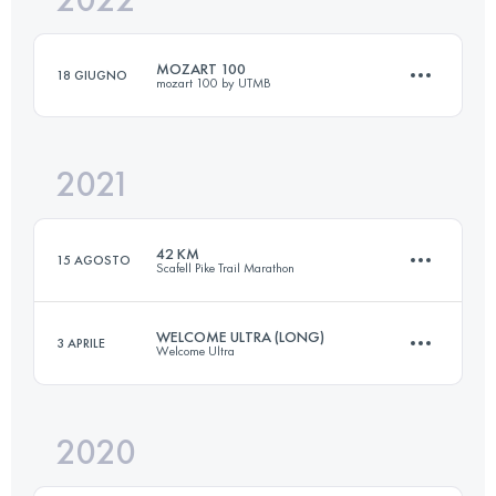
MOZART 100
18 GIUGNO
mozart 100 by UTMB
Accedi per visualizzare l'UTMB Index
2021
105.5 KM
4510 M+
42 KM
15 AGOSTO
Scafell Pike Trail Marathon
Accedi per visualizzare l'UTMB Index
WELCOME ULTRA (LONG)
3 APRILE
Welcome Ultra
45.7 KM
1760 M+
2020
69.3 KM
1470 M+
Accedi per visualizzare l'UTMB Index