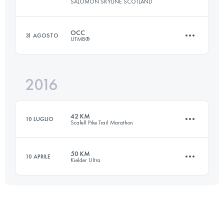
SALOMON SKYLINE SCOTLAND
Accedi per visualizzare l'UTMB Index
OCC
31 AGOSTO
UTMB®
55 KM
4746 M+
2016
55.2 KM
3440 M+
Accedi per visualizzare l'UTMB Index
42 KM
10 LUGLIO
Scafell Pike Trail Marathon
Accedi per visualizzare l'UTMB Index
50 KM
10 APRILE
Kielder Ultra
43.8 KM
1710 M+
49.7 KM
1040 M+
Accedi per visualizzare l'UTMB Index