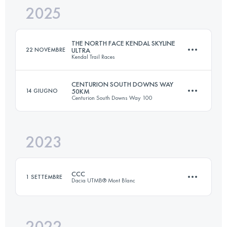
2025
106 KM
5400 M+
THE NORTH FACE KENDAL SKYLINE
22 NOVEMBRE
ULTRA
Kendal Trail Races
Accedi per visualizzare l'UTMB Index
CENTURION SOUTH DOWNS WAY
14 GIUGNO
50KM
Centurion South Downs Way 100
50 KM
856 M+
2023
50 KM
1200 M+
Accedi per visualizzare l'UTMB Index
CCC
1 SETTEMBRE
Dacia UTMB® Mont Blanc
Accedi per visualizzare l'UTMB Index
2022
100 KM
6156 M+