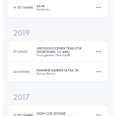
60 M
19 SETTEMBRE
Hardmoors
Accedi per visualizzare l'UTMB Index
2019
102.8 KM
2290 M+
GROSSGLOCKNER TRAIL (71K
27 LUGLIO
SHORTENED TO 48K)
Grossglockner Ultra-Trail®
Accedi per visualizzare l'UTMB Index
PENNINE BARRIER ULTRA 50
22 GIUGNO
Pennine Barrier
48.2 KM
2180 M+
2017
81 KM
2390 M+
Accedi per visualizzare l'UTMB Index
GLEN COE SKYLINE
17 SETTEMBRE