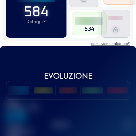
584
Dettagli
534
come viene calcolato?
EVOLUZIONE
Miglior
punteggio UTMB
636
TOP
10
2
Gara(e)
completata(e)