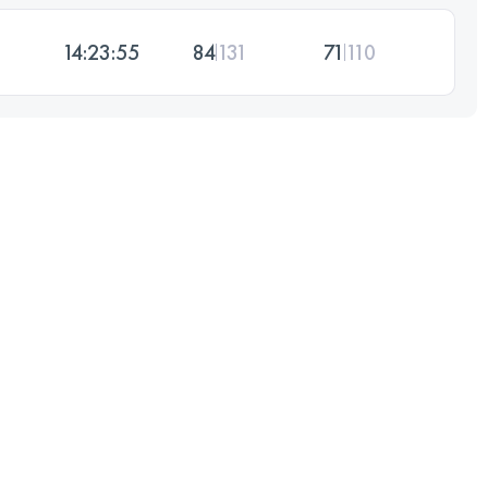
14:23:55
84
131
71
110