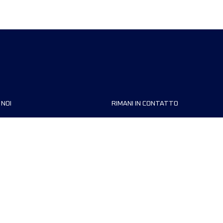
 NOI
RIMANI IN CONTATTO
zzazioni
FAQ
 di corsa
Contattaci
MyUTMB+