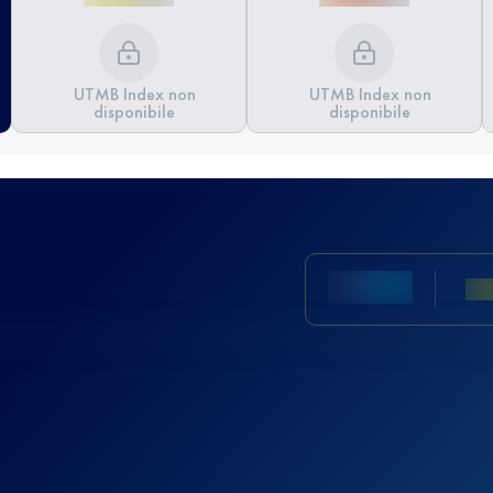
UTMB Index non
UTMB Index non
disponibile
disponibile