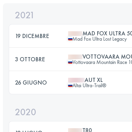
2021
MAD FOX ULTRA 50
19 DICEMBRE
Mad Fox Ultra Lost Legacy
VOTTOVAARA MOU
3 OTTOBRE
Vottovaara Mountain Race 
AUT XL
26 GIUGNO
Altai Ultra-Trail®
2020
T80