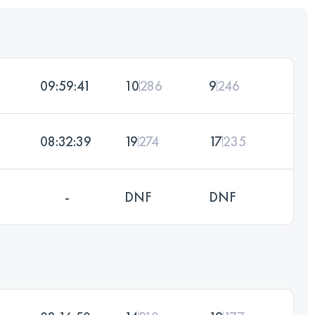
09:59:41
10
286
9
246
08:32:39
19
274
17
235
-
DNF
DNF