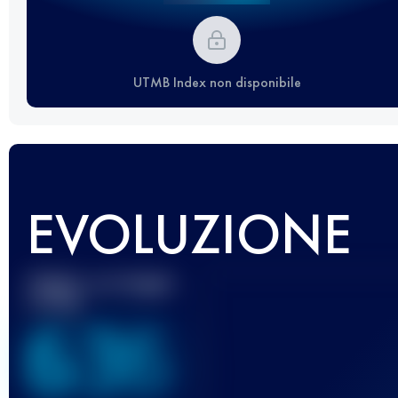
UTMB Index non disponibile
EVOLUZIONE
Miglior punteggio
UTMB
636