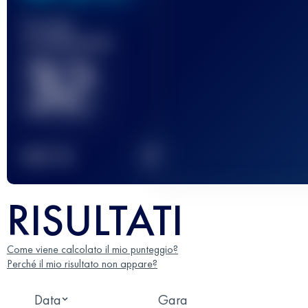
Gara(e)
completata(e)
32
2
TOP
10
RISULTATI
Come viene calcolato il mio punteggio?
Perché il mio risultato non appare?
Data
Gara