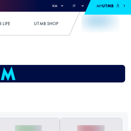
MY
UTMB
KM
IT
 LIFE
UTMB SHOP