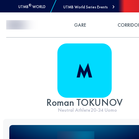
®
UTMB
WORLD
UTMB World Series Events
Skip to Content
GARE
CORRIDO
Roman TOKUNOV
Neutral Athlete
20-34
Uomo