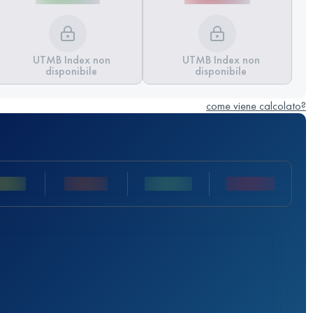
UTMB Index non
UTMB Index non
disponibile
disponibile
come viene calcolato?