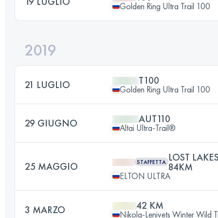
19 LUGLIO
Golden Ring Ultra Trail 100
2019
T100
21 LUGLIO
Golden Ring Ultra Trail 100
AUT110
29 GIUGNO
Altai Ultra-Trail®
LOST LAKES
STAFFETTA
25 MAGGIO
84KM
ELTON ULTRA
42 KM
3 MARZO
Nikola-Lenivets Winter Wild Tr