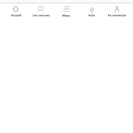
Accueil
Les courses
Actu
Se connecter
Menu
REJOIGNEZ L'AVENTURE
Organisateurs de course
Carrières