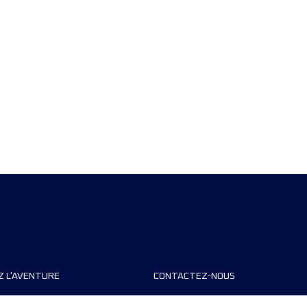
Z L'AVENTURE
CONTACTEZ-NOUS
teurs de course
FAQ