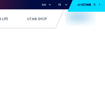
MY
UTMB
KM
FR
 LIFE
UTMB SHOP