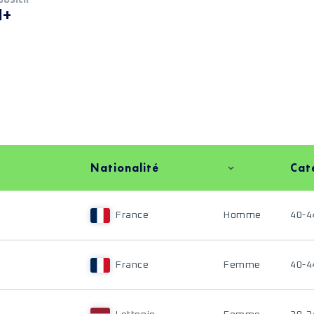
M+
Nationalité
Cat
France
Homme
40-4
France
Femme
40-4