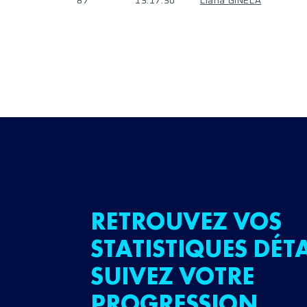
87
13:17:30
Liana GINELA
RETROUVEZ VOS
STATISTIQUES DÉTA
SUIVEZ VOTRE
PROGRESSION