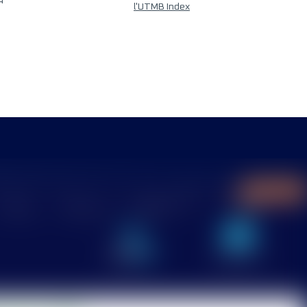
4
l'UTMB Index