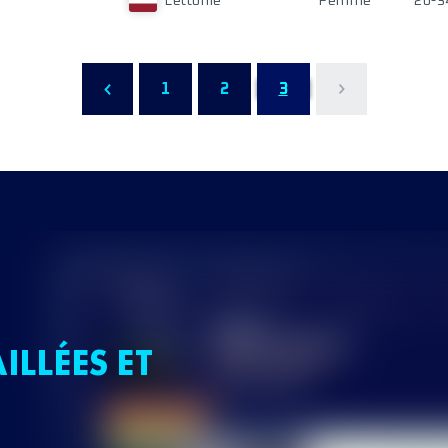
Lettonie
Femme
20-3
1
2
3
ILLÉES ET