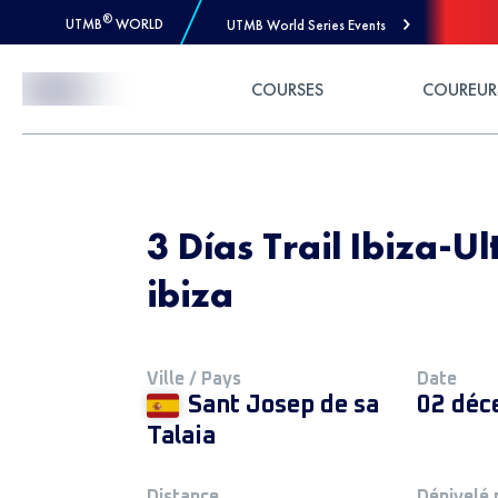
®
UTMB
WORLD
UTMB World Series Events
Skip to Content
COURSES
COUREUR
3 Días Trail Ibiza-Ul
ibiza
Ville / Pays
Date
Sant Josep de sa
02 déc
Talaia
Distance
Dénivelé 