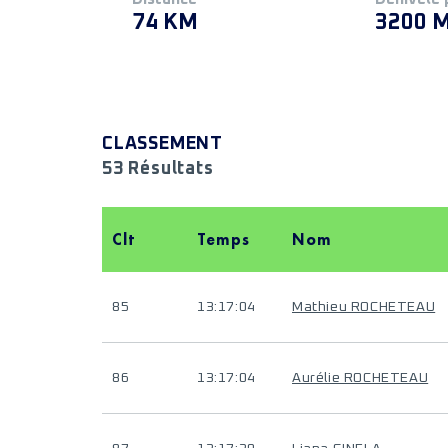
74 KM
3200 
CLASSEMENT
53 Résultats
Clt
Temps
Nom
85
13:17:04
Mathieu ROCHETEAU
86
13:17:04
Aurélie ROCHETEAU