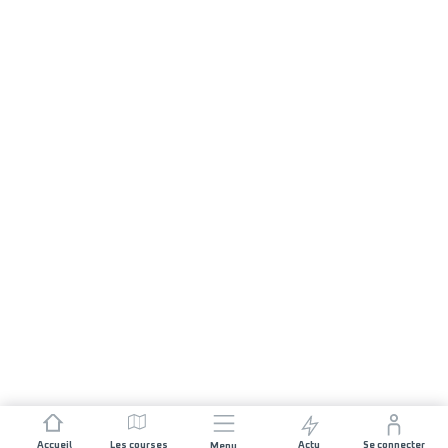
Accueil
Les courses
Actu
Se connecter
Menu