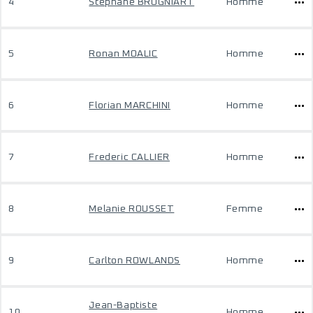
4
Stephane BROGNIART
Homme
5
Ronan MOALIC
Homme
6
Florian MARCHINI
Homme
7
Frederic CALLIER
Homme
8
Melanie ROUSSET
Femme
9
Carlton ROWLANDS
Homme
Jean-Baptiste
10
Homme