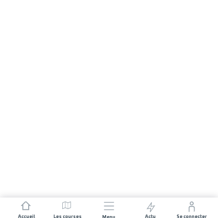
Accueil
Les courses
Actu
Se connecter
Menu