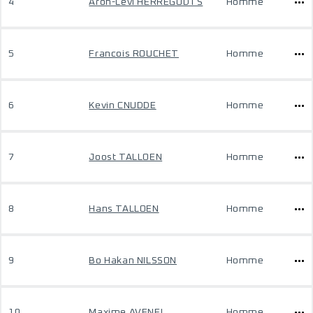
4
Aron-Levi HERREGODTS
Homme
5
Francois ROUCHET
Homme
6
Kevin CNUDDE
Homme
7
Joost TALLOEN
Homme
8
Hans TALLOEN
Homme
9
Bo Hakan NILSSON
Homme
10
Maxime AVENEL
Homme