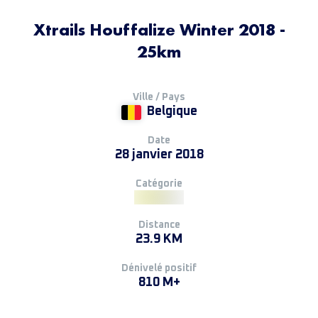
Xtrails Houffalize Winter 2018 -
25km
Ville / Pays
Belgique
Date
28 janvier 2018
Catégorie
Distance
23.9 KM
Dénivelé positif
810 M+