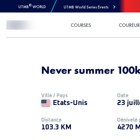
®
UTMB
WORLD
UTMB World Series Events
Skip to Content
COURSES
COUREUR
Never summer 100k
Ville / Pays
Date
Etats-Unis
23 juil
Distance
Dénivelé 
103.3 KM
4270 