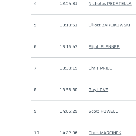
4
12:54:31
Nicholas PEDATELLA
5
13:10:51
Elliott BARCIKOWSKI
6
13:16:47
Elijah FLENNER
7
13:30:19
Chris PRICE
8
13:56:30
Guy LOVE
9
14:06:29
Scott HOWELL
10
14:22:36
Chris MARCINEK