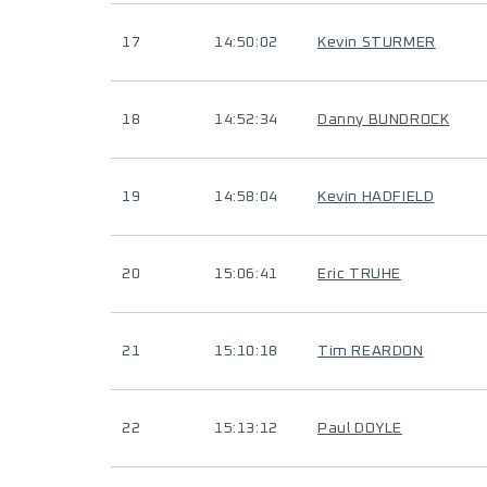
17
14:50:02
Kevin STURMER
18
14:52:34
Danny BUNDROCK
19
14:58:04
Kevin HADFIELD
20
15:06:41
Eric TRUHE
21
15:10:18
Tim REARDON
22
15:13:12
Paul DOYLE