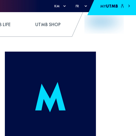
MY
UTMB
KM
FR
 LIFE
UTMB SHOP