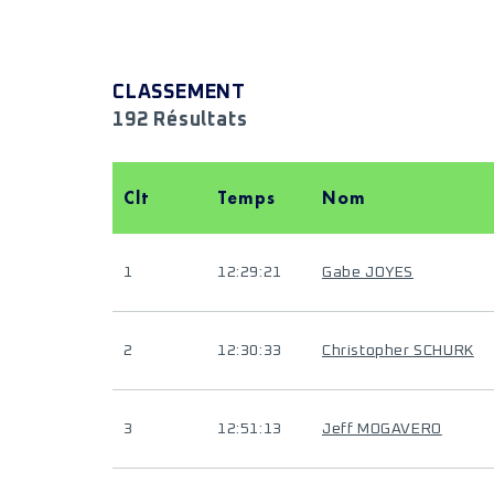
CLASSEMENT
192 Résultats
Clt
Temps
Nom
1
12:29:21
Gabe JOYES
2
12:30:33
Christopher SCHURK
3
12:51:13
Jeff MOGAVERO