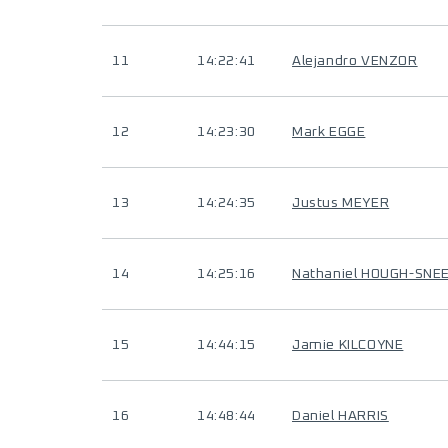
11
14:22:41
Alejandro VENZOR
12
14:23:30
Mark EGGE
13
14:24:35
Justus MEYER
14
14:25:16
Nathaniel HOUGH-SNE
15
14:44:15
Jamie KILCOYNE
16
14:48:44
Daniel HARRIS