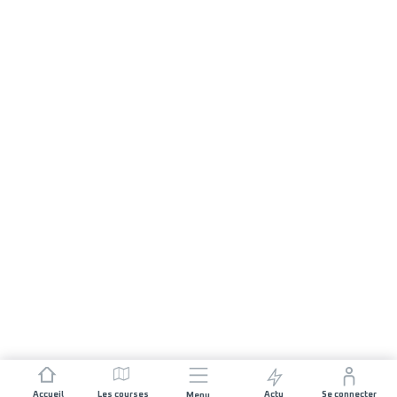
Accueil
Les courses
Actu
Se connecter
Menu