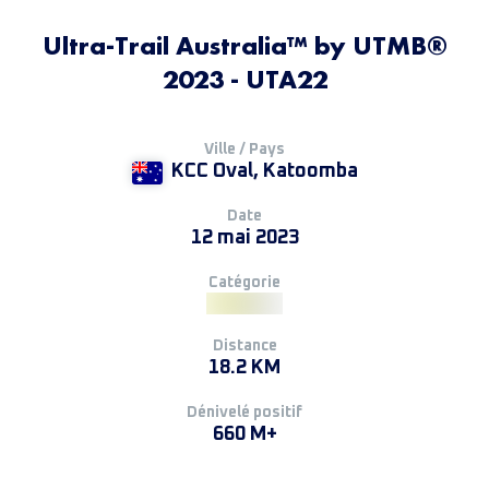
Ultra-Trail Australia™ by UTMB®
2023 - UTA22
Ville / Pays
KCC Oval, Katoomba
Date
12 mai 2023
Catégorie
Distance
18.2 KM
Dénivelé positif
660 M+