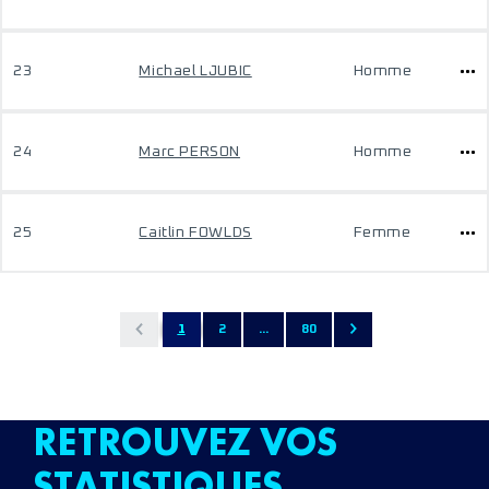
23
Michael LJUBIC
Homme
24
Marc PERSON
Homme
25
Caitlin FOWLDS
Femme
1
2
...
80
RETROUVEZ VOS
STATISTIQUES