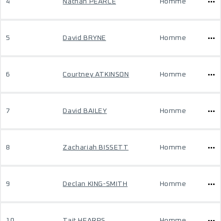
4
Nathan PEARCE
Homme
5
David BRYNE
Homme
6
Courtney ATKINSON
Homme
7
David BAILEY
Homme
8
Zachariah BISSETT
Homme
9
Declan KING-SMITH
Homme
10
Tait HEARPS
Homme