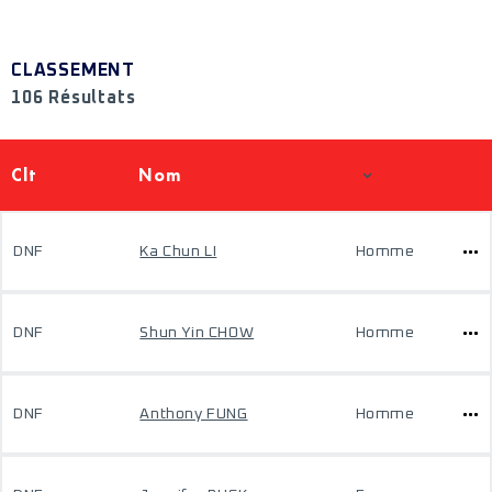
CLASSEMENT
106 Résultats
Clt
Nom
DNF
Ka Chun LI
Homme
DNF
Shun Yin CHOW
Homme
DNF
Anthony FUNG
Homme