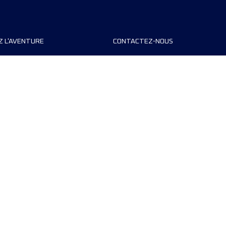
Z L'AVENTURE
CONTACTEZ-NOUS
teurs de course
FAQ
s
Contact
MyUTMB+
Politique de confidentialité
Préférences de cookies