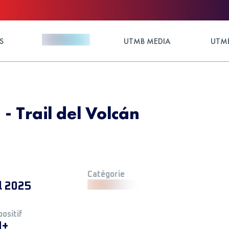
S
UTMB MEDIA
UTMB
 - Trail del Volcán
Catégorie
l 2025
positif
M+