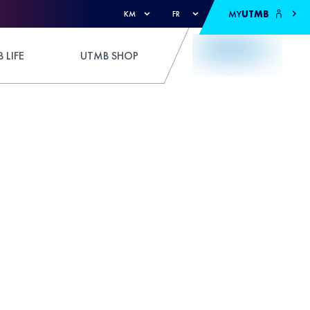
MY
UTMB
KM
FR
 LIFE
UTMB SHOP