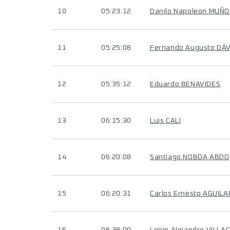
10
05:23:12
Danilo Napoleon MUÑ
11
05:25:08
Fernando Augusto DÁ
12
05:35:12
Eduardo BENAVIDES
13
06:15:30
Luis CALI
14
06:20:08
Santiago NOBOA ABDO
15
06:20:31
Carlos Ernesto AGUI