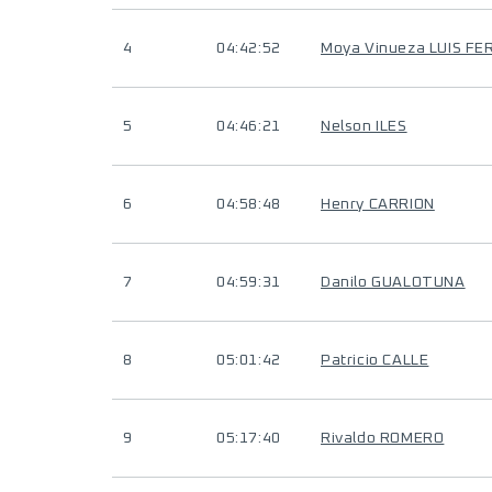
4
04:42:52
Moya Vinueza LUIS F
5
04:46:21
Nelson ILES
6
04:58:48
Henry CARRION
7
04:59:31
Danilo GUALOTUNA
8
05:01:42
Patricio CALLE
9
05:17:40
Rivaldo ROMERO