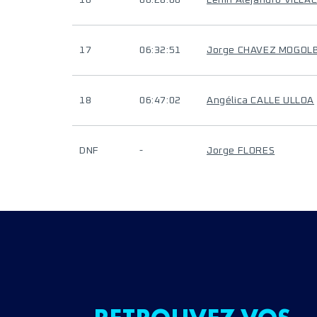
16
06:28:00
Lenin Alejandro VILL
17
06:32:51
Jorge CHAVEZ MOGOL
18
06:47:02
Angélica CALLE ULLOA
DNF
-
Jorge FLORES