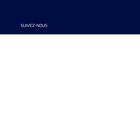
SUIVEZ-NOUS
©2024 UTMB® all rights reserved. Ultra-
Trail® and UTMB® are registered
trademarks..