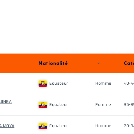
Nationalité
Cat
Equateur
Homme
40-4
QUINGA
Equateur
Femme
35-3
ÑA MOYA
Equateur
Homme
20-3