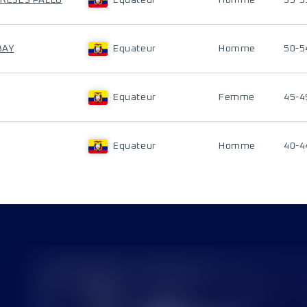
ACRESES PALLO
Equateur
Homme
35-3
BAY
Equateur
Homme
50-5
Equateur
Femme
45-4
Equateur
Homme
40-4