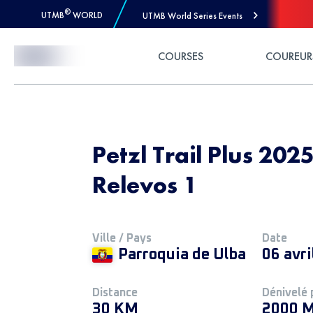
®
UTMB
WORLD
UTMB World Series Events
Skip to Content
COURSES
COUREUR
Petzl Trail Plus 2025
Relevos 1
Ville / Pays
Date
Parroquia de Ulba
06 avri
Distance
Dénivelé 
30 KM
2000 