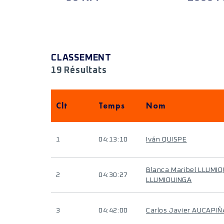
CLASSEMENT
19 Résultats
Clt
Temps
Nom
1
04:13:10
Iván QUISPE
Blanca Maribel LLUMI
2
04:30:27
LLUMIQUINGA
3
04:42:00
Carlos Javier AUCAPI