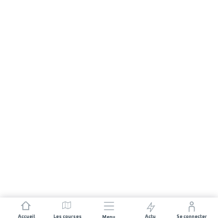
Accueil
Les courses
Actu
Se connecter
Menu