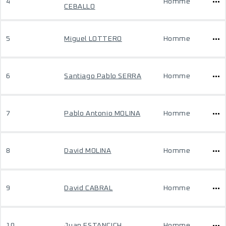
4
Homme
CEBALLO
5
Miguel LOTTERO
Homme
6
Santiago Pablo SERRA
Homme
7
Pablo Antonio MOLINA
Homme
8
David MOLINA
Homme
9
David CABRAL
Homme
10
Juan ESTANCICH
Homme