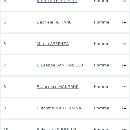
4
Antonino RECUPERO
Homme
5
Gabriele REITANO
Homme
6
Marco ASSENZA
Homme
7
Giuseppe SANTANGELO
Homme
8
Francesco MANGANO
Homme
9
Giacomo MARTORANA
Homme
10
Salvatore PIRRELLO
Homme