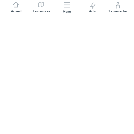
Accueil
Les courses
Actu
Se connecter
Menu
REJOIGNEZ L'AVENTURE
Organisateurs de course
Carrières