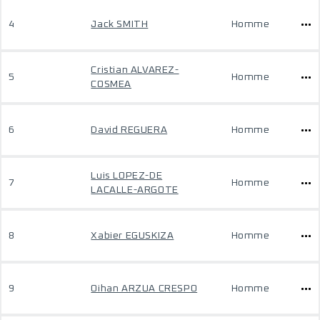
4
Jack SMITH
Homme
Cristian ALVAREZ-
5
Homme
COSMEA
6
David REGUERA
Homme
Luis LOPEZ-DE
7
Homme
LACALLE-ARGOTE
8
Xabier EGUSKIZA
Homme
9
Oihan ARZUA CRESPO
Homme