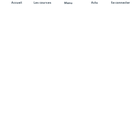
Accueil
Les courses
Actu
Se connecter
Menu
REJOIGNEZ L'AVENTURE
Organisateurs de course
Carrières