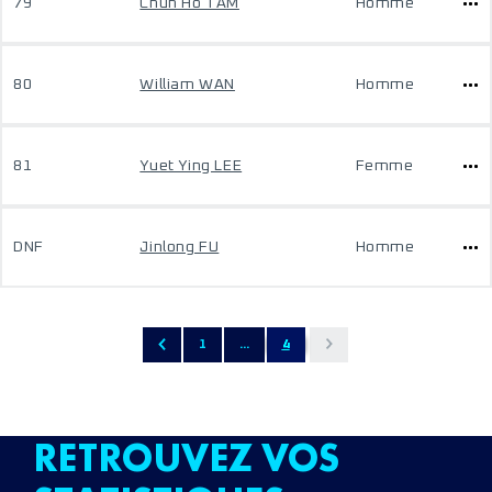
79
Chun Ho TAM
Homme
80
William WAN
Homme
81
Yuet Ying LEE
Femme
DNF
Jinlong FU
Homme
1
...
4
RETROUVEZ VOS