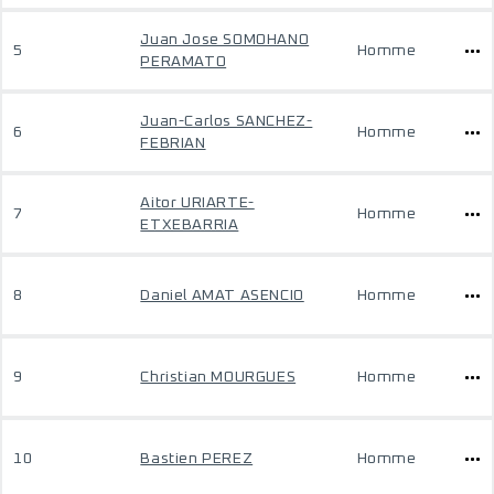
Juan Jose SOMOHANO
5
Homme
PERAMATO
Juan-Carlos SANCHEZ-
6
Homme
FEBRIAN
Aitor URIARTE-
7
Homme
ETXEBARRIA
8
Daniel AMAT ASENCIO
Homme
9
Christian MOURGUES
Homme
10
Bastien PEREZ
Homme