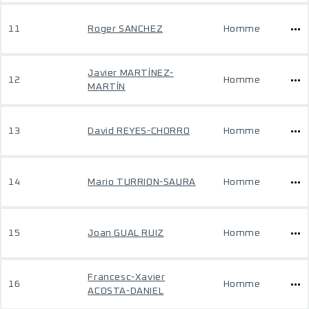
11
Roger SANCHEZ
Homme
Javier MARTÍNEZ-
12
Homme
MARTÍN
13
David REYES-CHORRO
Homme
14
Mario TURRION-SAURA
Homme
15
Joan GUAL RUIZ
Homme
Francesc-Xavier
16
Homme
ACOSTA-DANIEL