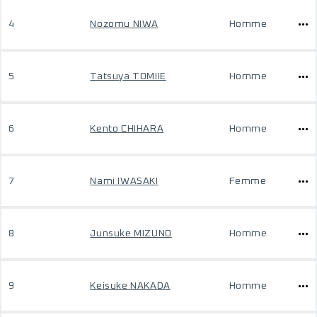
4
Nozomu NIWA
Homme
5
Tatsuya TOMIIE
Homme
6
Kento CHIHARA
Homme
7
Nami IWASAKI
Femme
8
Junsuke MIZUNO
Homme
9
Keisuke NAKADA
Homme