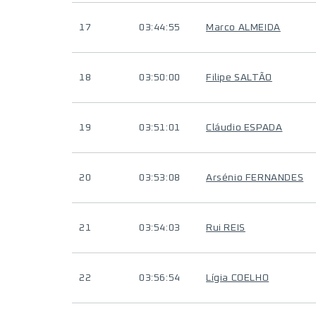
17
03:44:55
Marco ALMEIDA
18
03:50:00
Filipe SALTÃO
19
03:51:01
Cláudio ESPADA
20
03:53:08
Arsénio FERNANDES
21
03:54:03
Rui REIS
22
03:56:54
Lígia COELHO