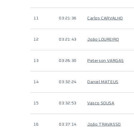
11
03:21:36
Carlos CARVALHO
12
03:21:43
João LOUREIRO
13
03:26:30
Peterson VARGAS
14
03:32:24
Daniel MATEUS
15
03:32:53
Vasco SOUSA
16
03:37:14
João TRAVASSO