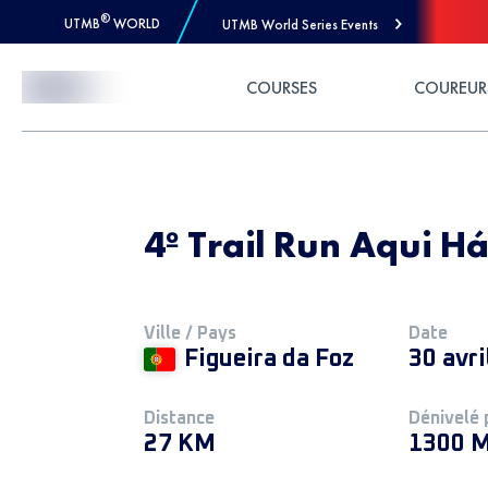
®
UTMB
WORLD
UTMB World Series Events
Skip to Content
COURSES
COUREUR
4º Trail Run Aqui H
Ville / Pays
Date
Figueira da Foz
30 avri
Distance
Dénivelé 
27 KM
1300 