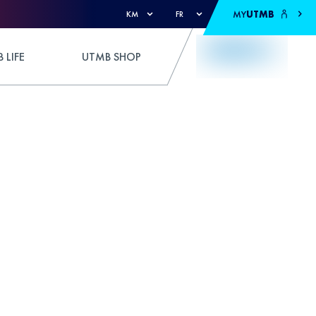
MY
UTMB
KM
FR
 LIFE
UTMB SHOP