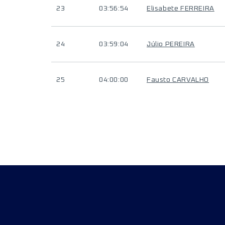
23
03:56:54
Elisabete FERREIRA
24
03:59:04
Júlio PEREIRA
25
04:00:00
Fausto CARVALHO