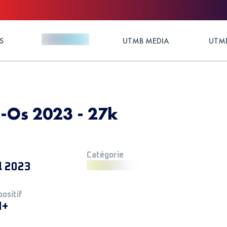
S
UTMB MEDIA
UTMB
á-Os 2023 - 27k
Catégorie
l 2023
positif
M+