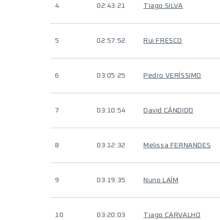
4
02:43:21
Tiago SILVA
5
02:57:52
Rui FRESCO
6
03:05:25
Pedro VERÍSSIMO
7
03:10:54
David CÂNDIDO
8
03:12:32
Melissa FERNANDES
9
03:19:35
Nuno LAÍM
10
03:20:03
Tiago CARVALHO