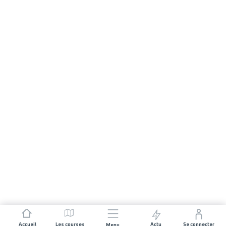
Accueil
Les courses
Actu
Se connecter
Menu