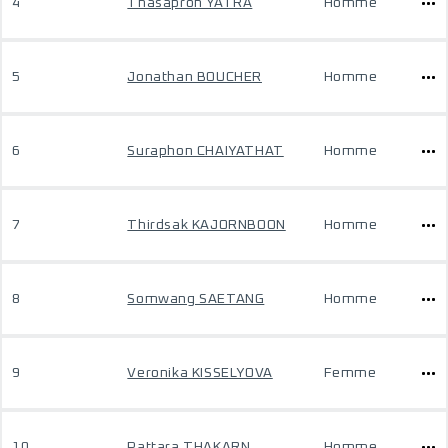
4
Thasapron YATRA
Homme
5
Jonathan BOUCHER
Homme
6
Suraphon CHAIYATHAT
Homme
7
Thirdsak KAJORNBOON
Homme
8
Somwang SAETANG
Homme
9
Veronika KISSELYOVA
Femme
10
Pattara THAKARN
Homme