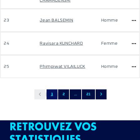
CHAMROENSRI
23
Jean BALSEMIN
Homme
24
Ravisara KUNCHARO
Femme
25
Phimpiwat VILAILUCK
Homme
1
2
...
21
RETROUVEZ VOS
STATISTIQUES