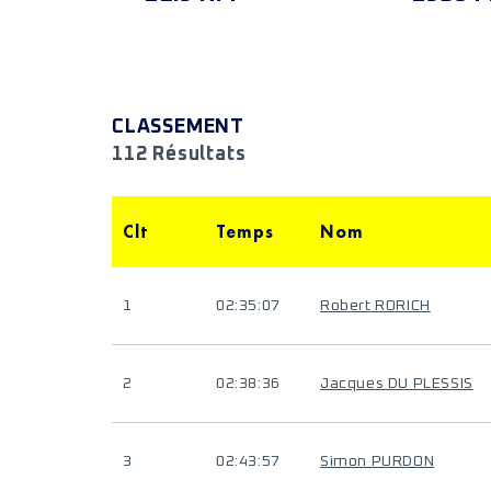
CLASSEMENT
112 Résultats
Clt
Temps
Nom
1
02:35:07
Robert RORICH
2
02:38:36
Jacques DU PLESSIS
3
02:43:57
Simon PURDON