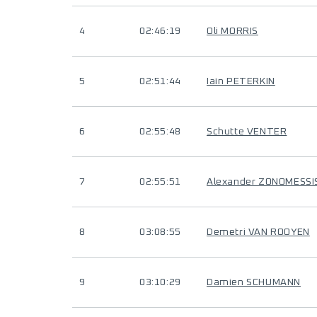
4
02:46:19
Oli MORRIS
5
02:51:44
Iain PETERKIN
6
02:55:48
Schutte VENTER
7
02:55:51
Alexander ZONOMESSI
8
03:08:55
Demetri VAN ROOYEN
9
03:10:29
Damien SCHUMANN