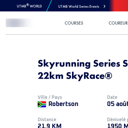
®
UTMB
WORLD
UTMB World Series Events
Skip to Content
COURSES
COUREUR
Skyrunning Series 
22km SkyRace®
Ville / Pays
Date
Robertson
05 aoû
Distance
Dénivelé 
21.9 KM
1950 