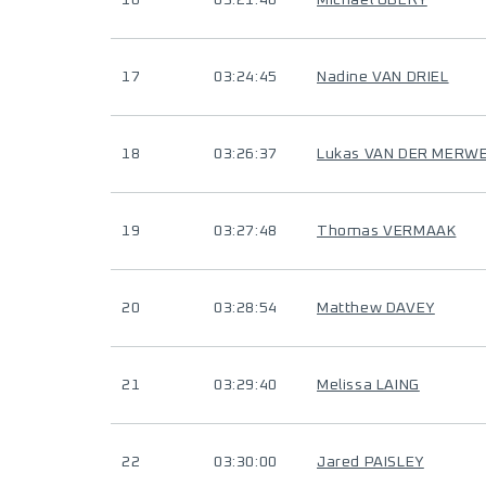
16
03:21:40
Michael OBERY
17
03:24:45
Nadine VAN DRIEL
18
03:26:37
Lukas VAN DER MERW
19
03:27:48
Thomas VERMAAK
20
03:28:54
Matthew DAVEY
21
03:29:40
Melissa LAING
22
03:30:00
Jared PAISLEY