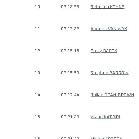
10
03:12:53
Rebecca KOHNE
11
03:13:22
Andries VAN WYK
12
03:15:15
Emily DJOCK
13
03:15:50
Stephen BARROW
14
03:17:44
Julian DEAN-BROWN
15
03:21:29
Wano KATJIRI