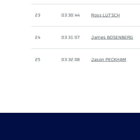
23
03:30:44
Ross LUTSCH
24
03:31:07
James BOSENBERG
25
03:32:08
Jason PECKHAM