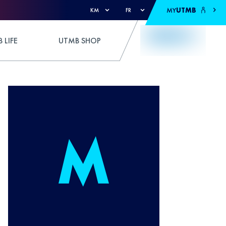
MY
UTMB
KM
FR
 LIFE
UTMB SHOP